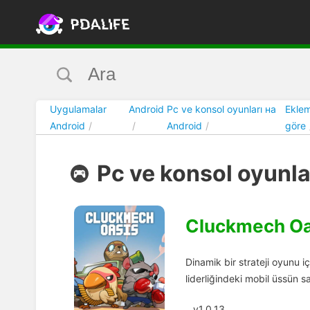
Uygulamalar
Android
Pc ve konsol oyunları на
Eklem
Android
Android
göre
Pc ve konsol oyunla
Cluckmech Oa
Dinamik bir strateji oyunu 
liderliğindeki mobil üssün 
v1.0.13