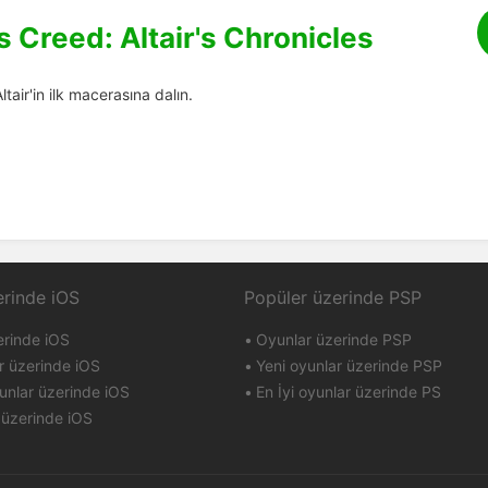
s Creed: Altair's Chronicles
ltair'in ilk macerasına dalın.
erinde iOS
Popüler üzerinde PSP
erinde iOS
Oyunlar üzerinde PSP
r üzerinde iOS
Yeni oyunlar üzerinde PSP
unlar üzerinde iOS
En İyi oyunlar üzerinde PS
 üzerinde iOS