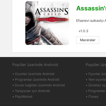
Assassin'
Efsanevi suikastçı A
v1.0.3
Maceralar
Popüler üzerinde Android
Popüler üz
Oyunlar üzerinde Android
Oyunlar üz
Programlar üzerinde Android
Yeni oyunla
Duvar kağıtları üzerinde Android
Ücretsiz oy
Tarayıcılar için Android
Programlar
PlayMarket
iTunes