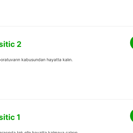
itic 2
boratuvarın kabusundan hayatta kalın.
itic 1
arasında tek elle hayatta kalmaya çalışın.