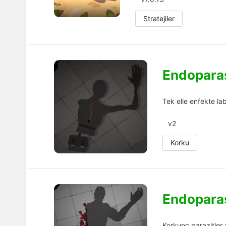
Stratejiler
Endoparas
Tek elle enfekte la
v2
Korku
Endoparas
Korkunç parazitler 