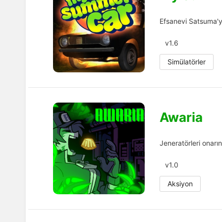
Efsanevi Satsuma'yı
v1.6
Simülatörler
Awaria
Jeneratörleri onarın
v1.0
Aksiyon