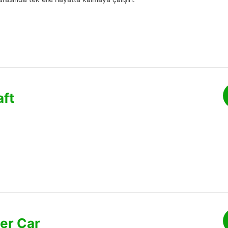
aft
er Car