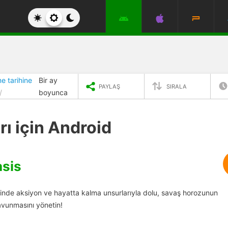
e tarihine
Bir ay
PAYLAŞ
SIRALA
boyunca
rı için Android
sis
içinde aksiyon ve hayatta kalma unsurlarıyla dolu, savaş horozunun
savunmasını yönetin!