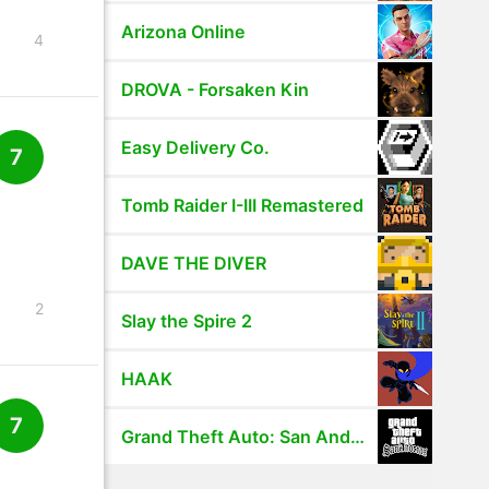
Arizona Online
4
DROVA - Forsaken Kin
Easy Delivery Co.
7
Tomb Raider I-III Remastered
DAVE THE DIVER
2
Slay the Spire 2
HAAK
7
Grand Theft Auto: San Andreas