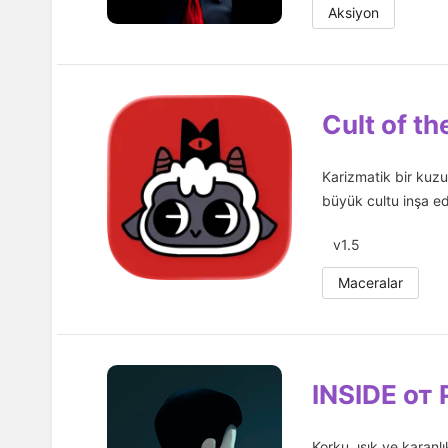
Aksiyon
Cult of t
Karizmatik bir kuzu
büyük cultu inşa ed
v1.5
Maceralar
INSIDE от
Korku, ışık ve karanlı