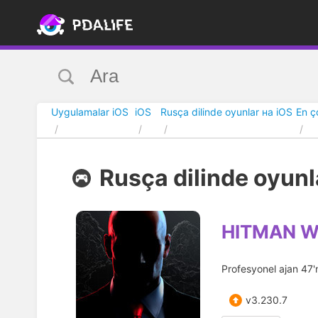
Uygulamalar iOS
iOS
Rusça dilinde oyunlar на iOS
En ç
Rusça dilinde oyunla
HITMAN Wo
Profesyonel ajan 47'n
v3.230.7