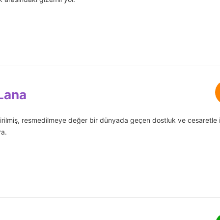
 Lana
irilmiş, resmedilmeye değer bir dünyada geçen dostluk ve cesaretle il
ra.