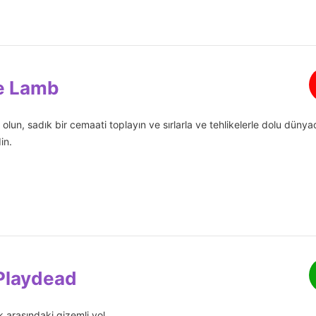
he Lamb
 olun, sadık bir cemaati toplayın ve sırlarla ve tehlikelerle dolu düny
in.
 Playdead
k arasındaki gizemli yol.