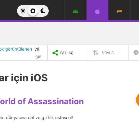
ok görüntülenen
yıl
PAYLAŞ
SIRALA
için
r için iOS
rld of Assassination
in dünyasına dal ve gizlilik ustası ol!