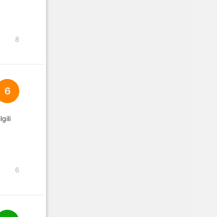
8
6
gili
6