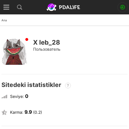
Ana
X leb_28
Пользователь
Sitedeki istatistikler
?
0
Seviye:
9.9
Karma:
(0.2)