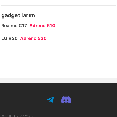
gadget larım
Realme C17
Adreno 610
LG V20
Adreno 530
PDALIFE 2007-2026г.