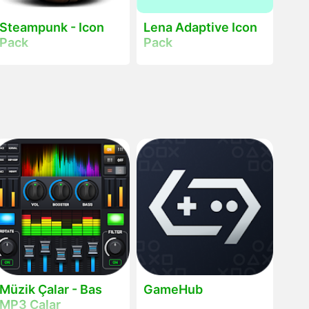
Steampunk - Icon
Lena Adaptive Icon
Pack
Pack
Müzik Çalar - Bas
GameHub
MP3 Çalar