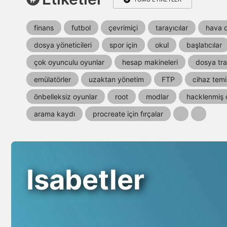
finans
futbol
çevrimiçi
tarayıcılar
hava 
dosya yöneticileri
spor için
okul
başlatıcılar
çok oyunculu oyunlar
hesap makineleri
dosya tra
emülatörler
uzaktan yönetim
FTP
cihaz tem
önbelleksiz oyunlar
root
modlar
hacklenmiş 
arama kaydı
procreate için fırçalar
Isabetler