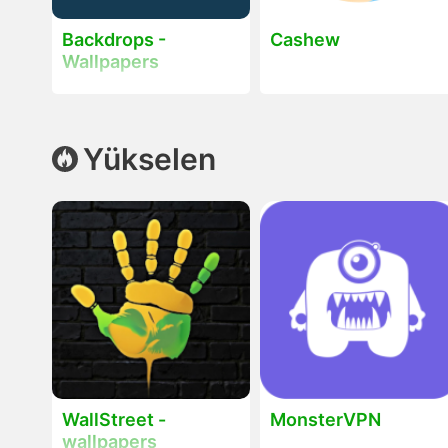
Backdrops -
Cashew
Wallpapers
Yükselen
WallStreet -
MonsterVPN
wallpapers