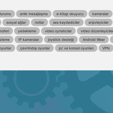
durumu
anlık mesajlaşma
e-kitap okuyucu
kameralar
sosyal ağlar
notlar
ses kaydediciler
arşivleyiciler
nsferi
yedekleme
video oynatıcılar
video düzenleyicile
izleme
IP kameralar
joystick desteği
Android Wear
oyunlar
çevrimdışı oyunlar
pc ve konsol oyunları
VPN