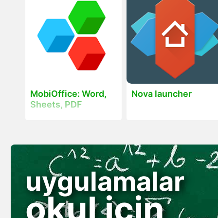
MobiOffice: Word,
Nova launcher
Sheets, PDF
uygulamalar
okul için