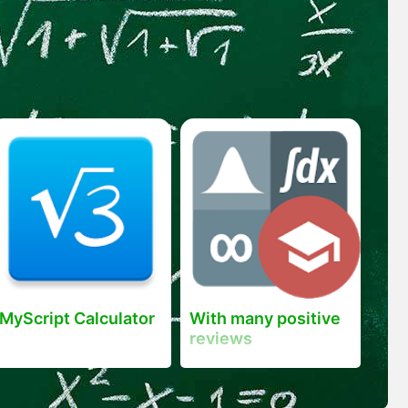
MyScript Calculator
With many positive
reviews