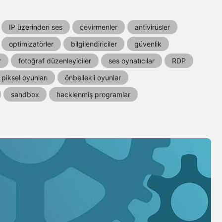
IP üzerinden ses
çevirmenler
antivirüsler
optimizatörler
bilgilendiriciler
güvenlik
r
fotoğraf düzenleyiciler
ses oynatıcılar
RDP
piksel oyunları
önbellekli oyunlar
sandbox
hacklenmiş programlar