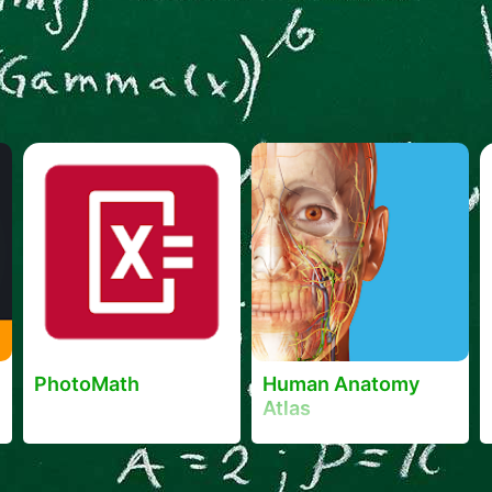
PhotoMath
Human Anatomy
Atlas