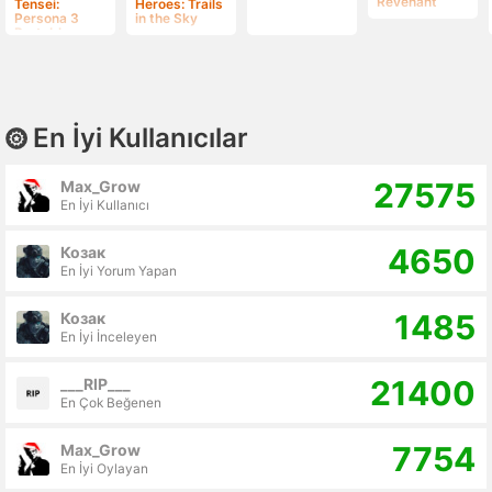
Revenant
Tensei:
Heroes: Trails
Persona 3
in the Sky
Portable
En İyi Kullanıcılar
27575
Max_Grow
En İyi Kullanıcı
4650
Козак
En İyi Yorum Yapan
1485
Козак
En İyi İnceleyen
21400
___RIP___
En Çok Beğenen
7754
Max_Grow
En İyi Oylayan