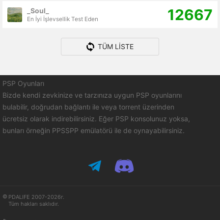
12667
_Soul_
En İyi İşlevsellik Test Eden
TÜM LISTE
PSP Oyunları
Bizde kendi zevkinize ve tarzınıza uygun PSP oyunlarını
bulabilir, doğrudan bağlantı ile veya torrent üzerinden
ücretsiz olarak indirebilirsiniz. Eğer PSP konsolunuz yoksa,
bunları örneğin PPSSPP emülatörü ile de oynayabilirsiniz.
PDALIFE 2007-2026г.
Tüm hakları saklıdır.