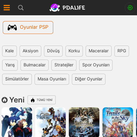
Oyunlar PSP
Kale
Aksiyon
Dövüş
Korku
Maceralar
RPG
Yarış
Bulmacalar
Stratejiler
Spor Oyunları
Simülatörler
Masa Oyunları
Diğer Oyunlar
Yeni
TÜMÜ YENI