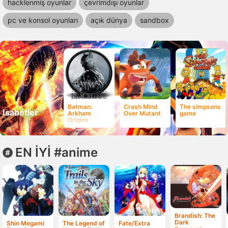
hacklenmiş oyunlar
çevrimdışı oyunlar
pc ve konsol oyunları
açık dünya
sandbox
Batman:
Crash Mind
The simpsons
Isabetler
Arkham
Over Mutant
game
Origins
Blackgate
EN İYİ #anime
Brandish: The
Dark
Shin Megami
The Legend of
Fate/Extra