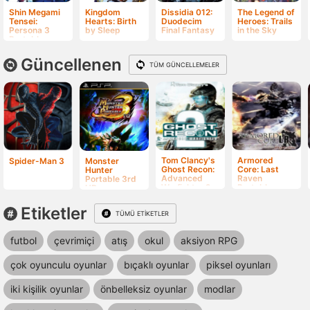
Shin Megami
Kingdom
Dissidia 012:
The Legend of
Tensei:
Hearts: Birth
Duodecim
Heroes: Trails
Persona 3
by Sleep
Final Fantasy
in the Sky
Portable
Güncellenen
TÜM GÜNCELLEMELER
Tom Clancy's
Armored
Spider-Man 3
Monster
Ghost Recon:
Core: Last
Hunter
Advanced
Raven
Portable 3rd
Warfighter 2
Portable
HD
Etiketler
TÜMÜ ETIKETLER
futbol
çevrimiçi
atış
okul
aksiyon RPG
çok oyunculu oyunlar
bıçaklı oyunlar
piksel oyunları
iki kişilik oyunlar
önbelleksiz oyunlar
modlar