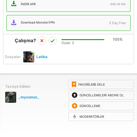
İNDIR APK
446.09 Mb
Download MonsterVPN
3 Day Free
100%
Çalışma?
Oylar:
3
Dosyalar:
Latika
FAVORILERE EKLE
Tavsiye Edilen:
GÜNCELLEMELERI ABONE OL
_myxomor_
GÜNCELLEME
ISTEĞI
MODERATÖRLER