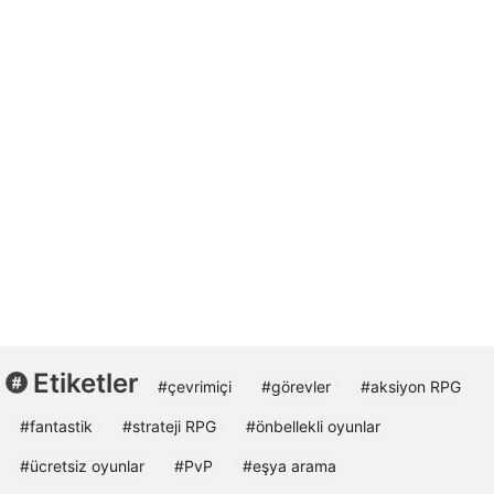
Etiketler
#çevrimiçi
#görevler
#aksiyon RPG
#fantastik
#strateji RPG
#önbellekli oyunlar
#ücretsiz oyunlar
#PvP
#eşya arama