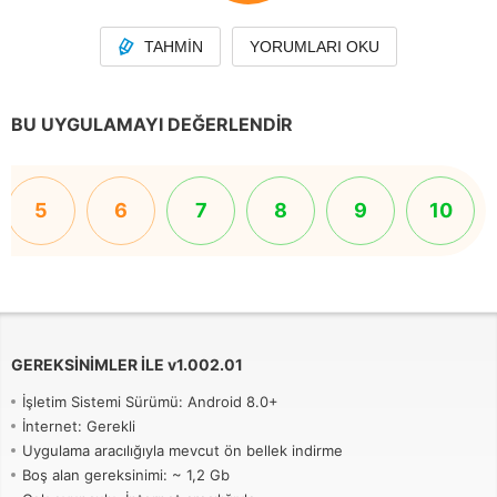
TAHMIN
YORUMLARI OKU
BU UYGULAMAYI DEĞERLENDIR
5
6
7
8
9
10
GEREKSINIMLER ILE
v
1.002.01
İşletim Sistemi Sürümü: Android 8.0+
İnternet: Gerekli
Uygulama aracılığıyla mevcut ön bellek indirme
Boş alan gereksinimi: ~ 1,2 Gb