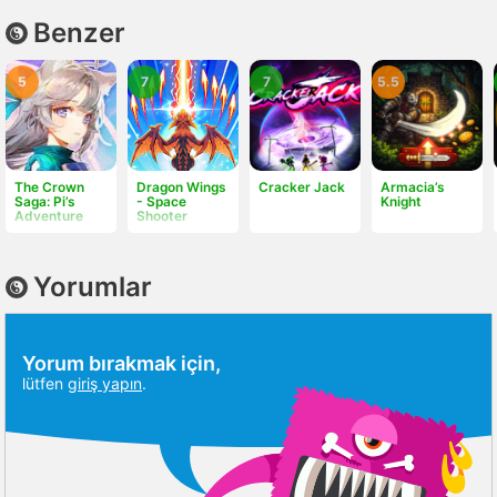
Benzer
5
7
7
5.5
The Crown
Dragon Wings
Cracker Jack
Armacia’s
Saga: Pi’s
- Space
Knight
Adventure
Shooter
Yorumlar
Yorum bırakmak için,
lütfen
giriş yapın
.