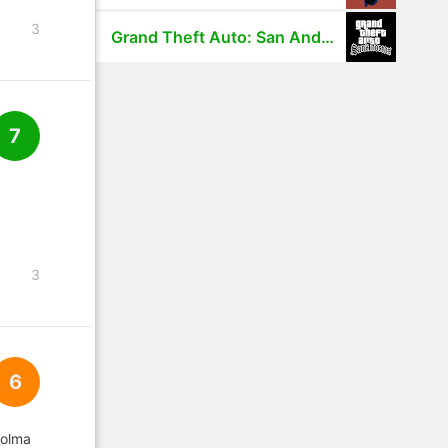
3
Grand Theft Auto: San Andreas
7
3
6
 olma