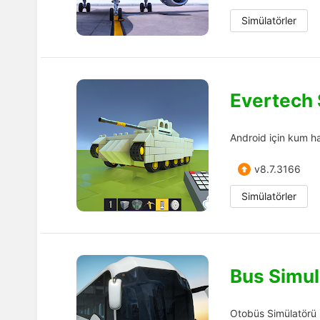
Simülatörler
Evertech
Android için kum hav
v8.7.3166
Simülatörler
Bus Simul
Otobüs Simülatörü 