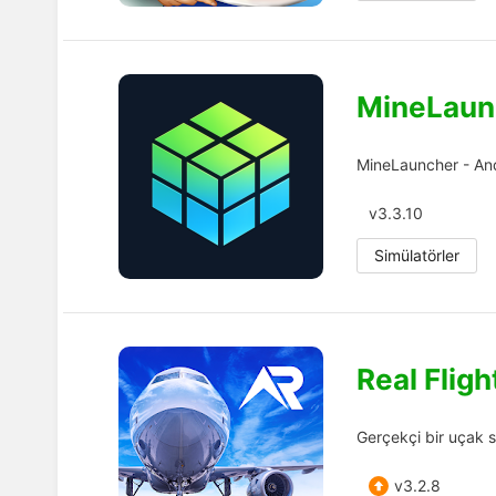
MineLaun
MineLauncher - Andr
v3.3.10
Simülatörler
Real Fligh
Gerçekçi bir uçak s
v3.2.8