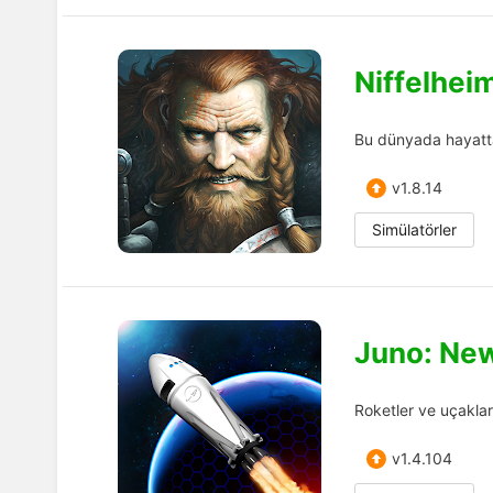
Niffelhei
Bu dünyada hayatta 
v1.8.14
Simülatörler
Juno: New
Roketler ve uçaklar
v1.4.104