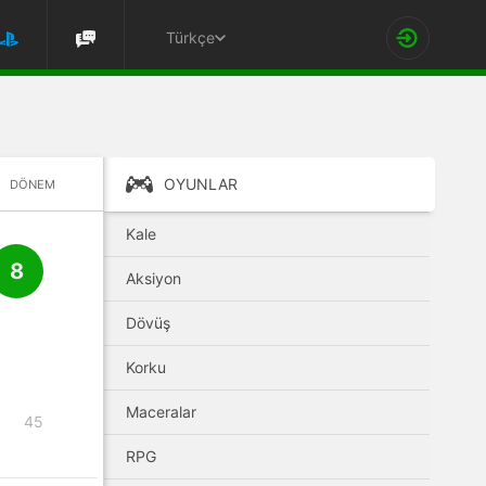
Türkçe
OYUNLAR
DÖNEM
Kale
8
Aksiyon
Dövüş
Korku
Maceralar
45
RPG