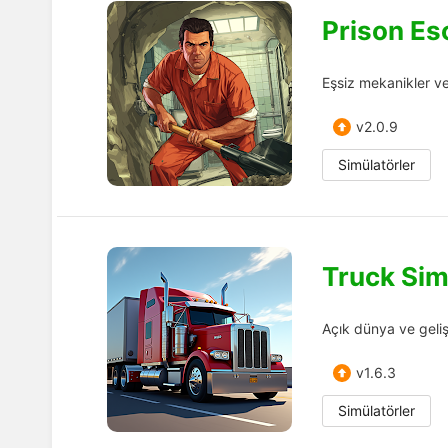
Prison Es
Eşsiz mekanikler ve
v2.0.9
Simülatörler
Truck Sim
Açık dünya ve geli
v1.6.3
Simülatörler