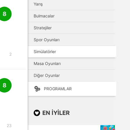
Yarış
8
Bulmacalar
Stratejiler
Spor Oyunları
Simülatörler
2
Masa Oyunları
Diğer Oyunlar
8
PROGRAMLAR
EN IYILER
23