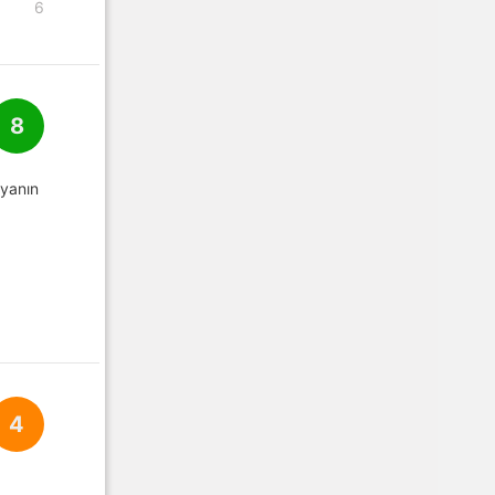
6
8
ryanın
4