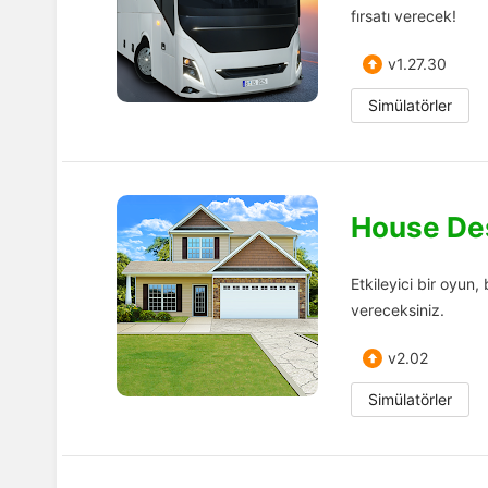
fırsatı verecek!
v1.27.30
Simülatörler
House Des
Etkileyici bir oyun,
vereceksiniz.
v2.02
Simülatörler