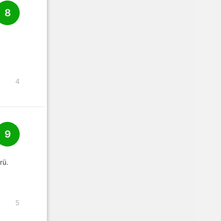
8
4
9
rü.
5