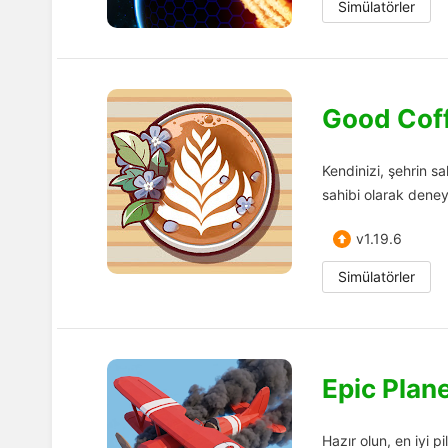
Simülatörler
Good Coff
Kendinizi, şehrin sa
sahibi olarak deney
v1.19.6
Simülatörler
Epic Plan
Hazır olun, en iyi 