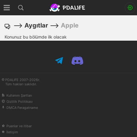
Aygıtlar
Apple
Konunuz bu bölümde ilk olacak
PDALIFE 2007-2026г.
Tüm hakları saklıdır.
Kullanım Şartları
Gizlilik Politikası
DMCA Feragatname
Puanlar ve itibar
İletişim