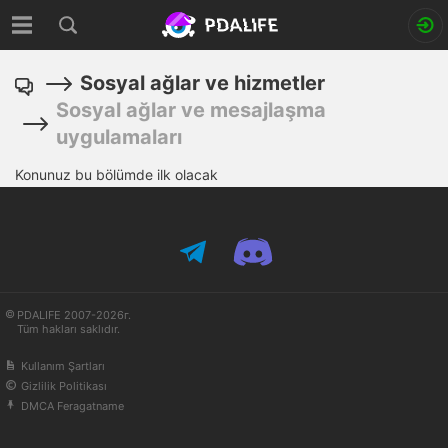
Sosyal ağlar ve hizmetler
Sosyal ağlar ve mesajlaşma
uygulamaları
Konunuz bu bölümde ilk olacak
PDALIFE 2007-2026г.
Tüm hakları saklıdır.
Kullanım Şartları
Gizlilik Politikası
DMCA Feragatname