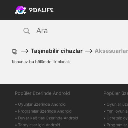
Taşınabilir cihazlar
Aksesuarla
Konunuz bu bölümde ilk olacak
Popüler üzerinde Android
Popüler üz
Oyunlar üzerinde Android
Oyunlar üz
Programlar üzerinde Android
Yeni oyunla
Duvar kağıtları üzerinde Android
Ücretsiz oy
Tarayıcılar için Android
Programlar