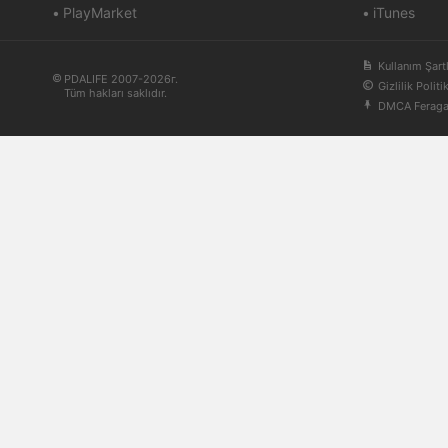
PlayMarket
iTunes
Kullanım Şartl
PDALIFE 2007-2026г.
Gizlilik Politi
Tüm hakları saklıdır.
DMCA Ferag