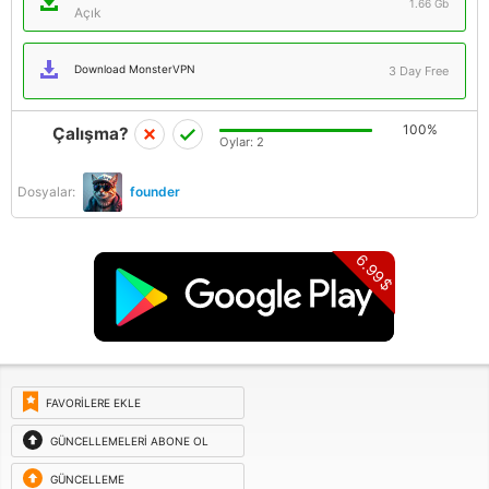
1.66 Gb
Açık
Download MonsterVPN
3 Day Free
100%
Çalışma?
Oylar:
2
Dosyalar:
founder
6.99$
FAVORILERE EKLE
GÜNCELLEMELERI ABONE OL
GÜNCELLEME