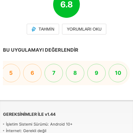
6.8
TAHMIN
YORUMLARI OKU
BU UYGULAMAYI DEĞERLENDIR
5
6
7
8
9
10
GEREKSINIMLER ILE
v
1.44
İşletim Sistemi Sürümü: Android 10+
İnternet: Gerekli değil