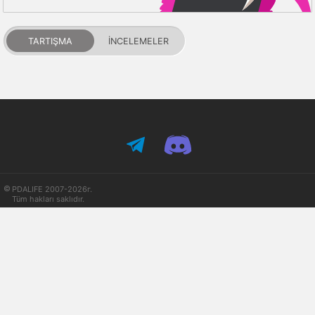
TARTIŞMA
İNCELEMELER
PDALIFE 2007-2026г.
Tüm hakları saklıdır.
Kullanım Şartları
Gizlilik Politikası
DMCA Feragatname
Puanlar ve itibar
İletişim