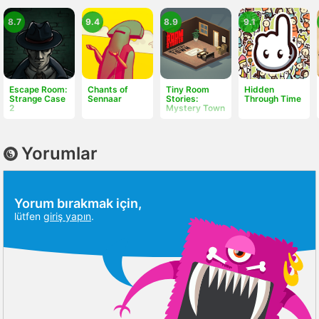
8.7
9.4
8.9
9.1
Escape Room:
Chants of
Tiny Room
Hidden
Strange Case
Sennaar
Stories:
Through Time
2
Mystery Town
Yorumlar
Yorum bırakmak için,
lütfen
giriş yapın
.