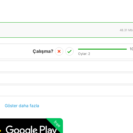
48.31 Mb
1
Çalışma?
Oylar:
2
Göster daha fazla
free