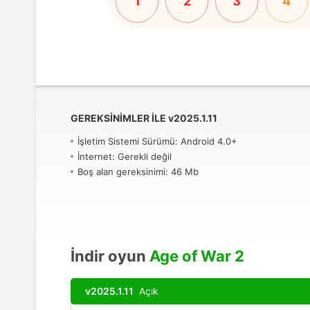
1
2
3
4
GEREKSINIMLER ILE
v
2025.1.11
İşletim Sistemi Sürümü: Android 4.0+
İnternet: Gerekli değil
Boş alan gereksinimi: 46 Mb
İndir oyun
Age of War 2
v2025.1.11
Açık