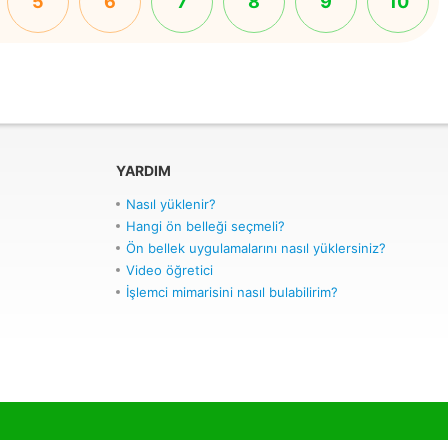
5
6
7
8
9
10
YARDIM
Nasıl yüklenir?
Hangi ön belleği seçmeli?
Ön bellek uygulamalarını nasıl yüklersiniz?
Video öğretici
İşlemci mimarisini nasıl bulabilirim?