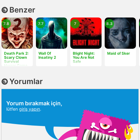
Benzer
7.8
7.7
7
8.3
Death Park 2:
Wall Of
Blight Night:
Maid of Sker
Scary Clown
Insatiny 2
You Are Not
Survival
Safe
Horror Game
Yorumlar
Yorum bırakmak için,
lütfen
giriş yapın
.