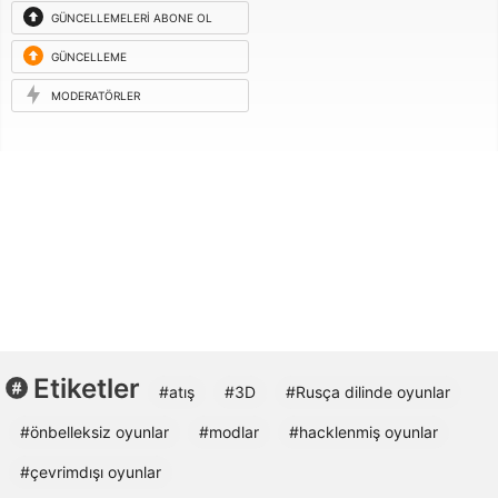
GÜNCELLEMELERI ABONE OL
GÜNCELLEME
ISTEĞI
MODERATÖRLER
Etiketler
#atış
#3D
#Rusça dilinde oyunlar
#önbelleksiz oyunlar
#modlar
#hacklenmiş oyunlar
#çevrimdışı oyunlar