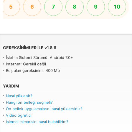
5
6
7
8
9
10
GEREKSINIMLER ILE
v
1.8.6
İşletim Sistemi Sürümü: Android 7.0+
İnternet: Gerekli değil
Boş alan gereksinimi: 400 Mb
YARDIM
Nasıl yüklenir?
Hangi ön belleği seçmeli?
Ön bellek uygulamalarını nasıl yüklersiniz?
Video öğretici
İşlemci mimarisini nasıl bulabilirim?