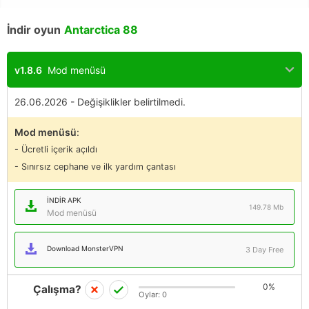
İndir oyun
Antarctica 88
v1.8.6
Mod menüsü
26.06.2026 - Değişiklikler belirtilmedi.
Mod menüsü
:
- Ücretli içerik açıldı
- Sınırsız cephane ve ilk yardım çantası
İNDIR APK
149.78 Mb
Mod menüsü
Download MonsterVPN
3 Day Free
0%
Çalışma?
Oylar:
0