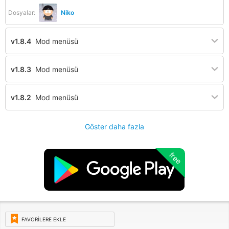
Dosyalar:
Niko
v1.8.4
Mod menüsü
v1.8.3
Mod menüsü
v1.8.2
Mod menüsü
Göster daha fazla
free
FAVORILERE EKLE