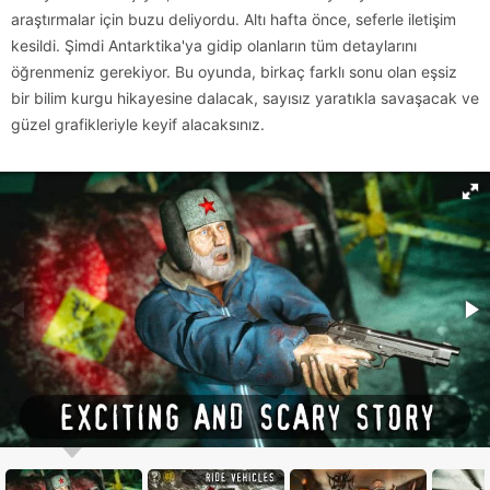
araştırmalar için buzu deliyordu. Altı hafta önce, seferle iletişim
kesildi. Şimdi Antarktika'ya gidip olanların tüm detaylarını
öğrenmeniz gerekiyor. Bu oyunda, birkaç farklı sonu olan eşsiz
bir bilim kurgu hikayesine dalacak, sayısız yaratıkla savaşacak ve
güzel grafikleriyle keyif alacaksınız.