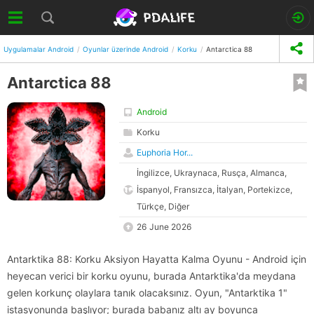
Uygulamalar Android
Oyunlar üzerinde Android
Korku
Antarctica 88
Antarctica 88
Android
Korku
Euphoria Hor...
İngilizce, Ukraynaca, Rusça, Almanca,
İspanyol, Fransızca, İtalyan, Portekizce,
Türkçe, Diğer
26 June 2026
Antarktika 88: Korku Aksiyon Hayatta Kalma Oyunu - Android için
heyecan verici bir korku oyunu, burada Antarktika'da meydana
gelen korkunç olaylara tanık olacaksınız. Oyun, "Antarktika 1"
istasyonunda başlıyor; burada babanız altı ay boyunca