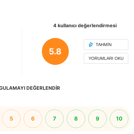
4 kullanıcı değerlendirmesi
TAHMIN
5.8
YORUMLARI OKU
GULAMAYI DEĞERLENDIR
5
6
7
8
9
10