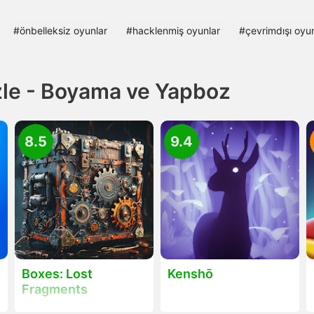
#önbelleksiz oyunlar
#hacklenmiş oyunlar
#çevrimdışı oyun
zle - Boyama ve Yapboz
8.5
9.4
Boxes: Lost
Kenshō
Fragments