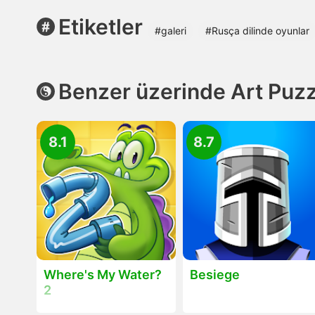
Etiketler
#galeri
#Rusça dilinde oyunlar
Benzer üzerinde Art Puz
8.1
8.7
Where's My Water?
Besiege
2