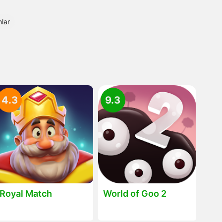
lar
4.3
9.3
Royal Match
World of Goo 2