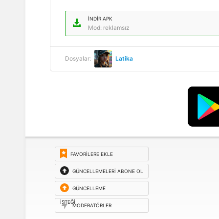
İNDIR APK
Mod: reklamsız
Dosyalar:
Latika
FAVORILERE EKLE
GÜNCELLEMELERI ABONE OL
GÜNCELLEME
ISTEĞI
MODERATÖRLER