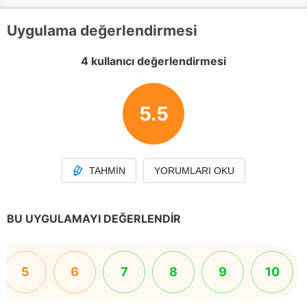
Uygulama değerlendirmesi
4 kullanıcı değerlendirmesi
5.5
TAHMIN
YORUMLARI OKU
BU UYGULAMAYI DEĞERLENDIR
5
6
7
8
9
10