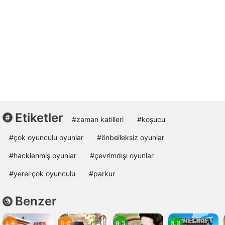
Etiketler
#zaman katilleri
#koşucu
#çok oyunculu oyunlar
#önbelleksiz oyunlar
#hacklenmiş oyunlar
#çevrimdışı oyunlar
#yerel çok oyunculu
#parkur
Benzer
4.9
6.4
9.3
8.9