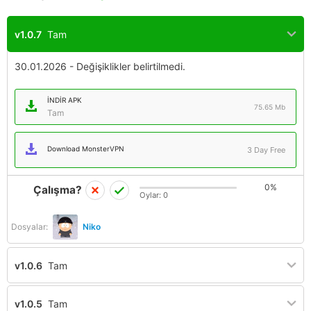
v1.0.7
Tam
30.01.2026 - Değişiklikler belirtilmedi.
İNDIR APK
75.65 Mb
Tam
Download MonsterVPN
3 Day Free
0%
Çalışma?
Oylar:
0
Dosyalar:
Niko
v1.0.6
Tam
v1.0.5
Tam