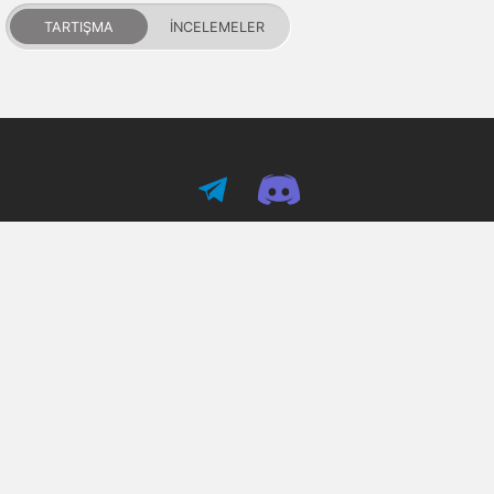
TARTIŞMA
İNCELEMELER
PDALIFE 2007-2026г.
Tüm hakları saklıdır.
Kullanım Şartları
Gizlilik Politikası
DMCA Feragatname
Puanlar ve itibar
İletişim