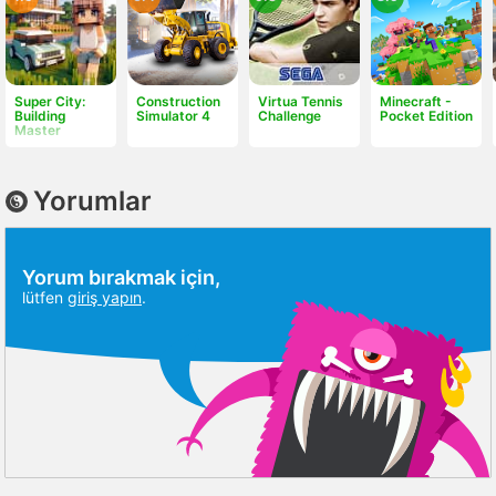
Super City:
Construction
Virtua Tennis
Minecraft -
Building
Simulator 4
Challenge
Pocket Edition
Master
Yorumlar
Yorum bırakmak için,
lütfen
giriş yapın
.