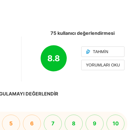
75 kullanıcı değerlendirmesi
TAHMIN
8.8
YORUMLARI OKU
GULAMAYI DEĞERLENDIR
5
6
7
8
9
10