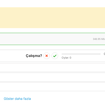
346.95 Mb
Çalışma?
Oylar:
0
Göster daha fazla