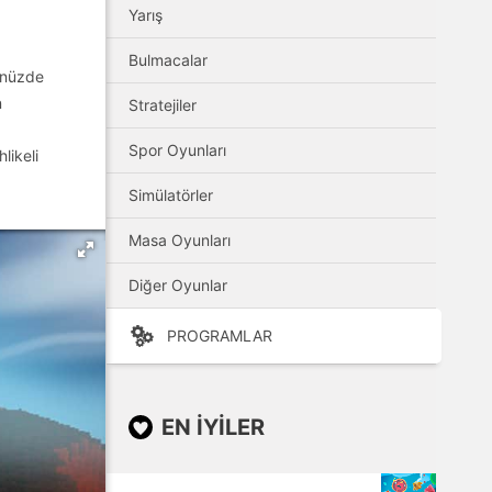
Yarış
Bulmacalar
cünüzde
n
Stratejiler
Spor Oyunları
likeli
Simülatörler
Masa Oyunları
Diğer Oyunlar
PROGRAMLAR
EN IYILER