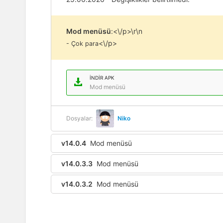
Mod menüsü
:<\/p>\r\n
<\/p>
- Çok para
İNDIR APK
Mod menüsü
Dosyalar:
Niko
v14.0.4
Mod menüsü
v14.0.3.3
Mod menüsü
v14.0.3.2
Mod menüsü