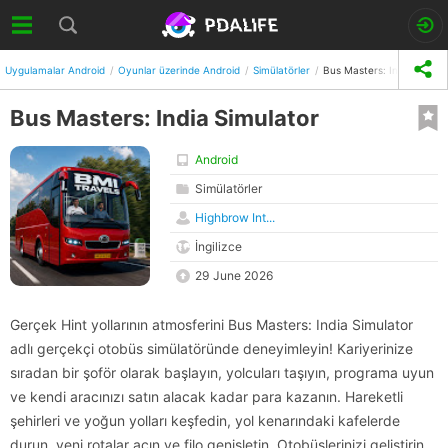
Uygulamalar Android
Oyunlar üzerinde Android
Simülatörler
Bus Masters: India Simula
Bus Masters: India Simulator
Android
Simülatörler
Highbrow Int...
İngilizce
29 June 2026
Gerçek Hint yollarının atmosferini Bus Masters: India Simulator
adlı gerçekçi otobüs simülatöründe deneyimleyin! Kariyerinize
sıradan bir şoför olarak başlayın, yolcuları taşıyın, programa uyun
ve kendi aracınızı satın alacak kadar para kazanın. Hareketli
şehirleri ve yoğun yolları keşfedin, yol kenarındaki kafelerde
durun, yeni rotalar açın ve filo genişletin. Otobüslerinizi geliştirin,