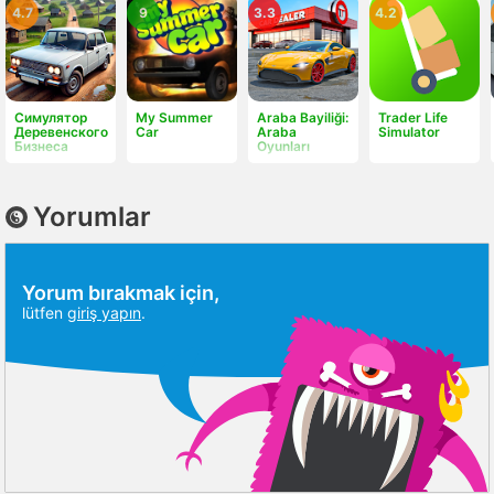
4.7
9
3.3
4.2
Симулятор
My Summer
Araba Bayiliği:
Trader Life
Деревенского
Car
Araba
Simulator
Бизнеса
Oyunları
Yorumlar
Yorum bırakmak için,
lütfen
giriş yapın
.