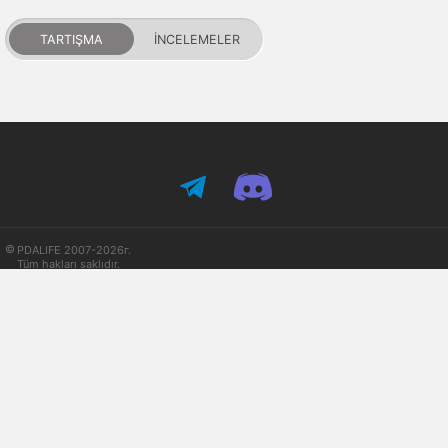
TARTIŞMA
İNCELEMELER
PDALIFE 2007-2026г.
Tüm hakları saklıdır.
Kullanım Şartları
Gizlilik Politikası
DMCA Feragatname
Puanlar ve itibar
İletişim