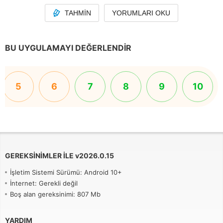
TAHMIN
YORUMLARI OKU
BU UYGULAMAYI DEĞERLENDIR
5
6
7
8
9
10
GEREKSINIMLER ILE
v
2026.0.15
İşletim Sistemi Sürümü: Android 10+
İnternet: Gerekli değil
Boş alan gereksinimi: 807 Mb
YARDIM