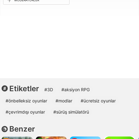
Etiketler
#3D
#aksiyon RPG
#önbelleksiz oyunlar
#modlar
#ücretsiz oyunlar
#çevrimdışı oyunlar
#sürüş simülatörü
Benzer