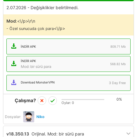
2.07.2026 - Değişiklikler belirtilmedi.
Mod
:<\/p>\r\n
<\/p>
- Özel sunucuda çok para
İNDIR APK
809.71 Mb
İNDIR APK
568.82 Mb
Mod: bir sürü para
Download MonsterVPN
3 Day Free
0%
Çalışma?
Oylar:
0
Dosyalar:
Niko
v18.350.13
Orijinal. Mod: bir sürü para