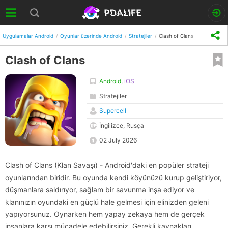
Uygulamalar Android
Oyunlar üzerinde Android
Stratejiler
Clash of Clans
Clash of Clans
Android
,
iOS
Stratejiler
Supercell
İngilizce, Rusça
02 July 2026
Clash of Clans (Klan Savaşı) - Android'daki en popüler strateji
oyunlarından biridir. Bu oyunda kendi köyünüzü kurup geliştiriyor,
düşmanlara saldırıyor, sağlam bir savunma inşa ediyor ve
klanınızın oyundaki en güçlü hale gelmesi için elinizden geleni
yapıyorsunuz. Oynarken hem yapay zekaya hem de gerçek
insanlara karşı mücadele edebilirsiniz. Gerekli kaynakları