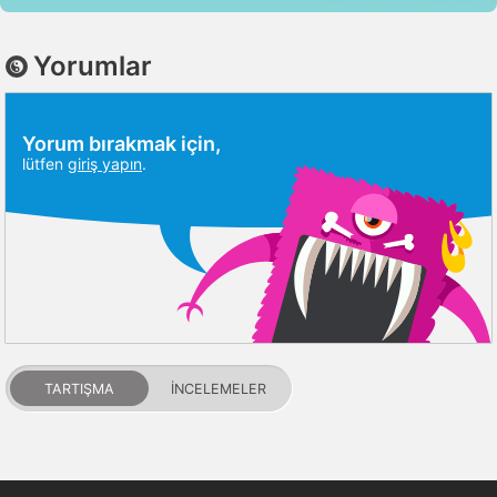
Yorumlar
Yorum bırakmak için,
lütfen
giriş yapın
.
TARTIŞMA
İNCELEMELER