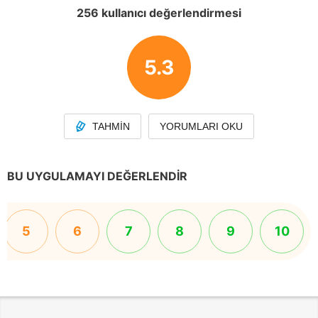
256 kullanıcı değerlendirmesi
5.3
TAHMIN
YORUMLARI OKU
BU UYGULAMAYI DEĞERLENDIR
5
6
7
8
9
10