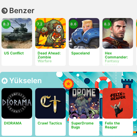
Benzer
8.3
7.2
8.6
8.3
US Conflict
Dead Ahead:
Spaceland
Hex
Zombie
Commander:
Warfare
Fantasy
Heroes
Yükselen
DIORAMA
Crawl Tactics
SuperDrome
Felix the
Bugs
Reaper