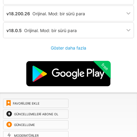
v18.200.26
Orijinal. Mod: bir sürü para
v18.0.5
Orijinal. Mod: bir sürü para
Göster daha fazla
free
FAVORILERE EKLE
GÜNCELLEMELERI ABONE OL
GÜNCELLEME
ISTEĞI
MODERATÖRLER