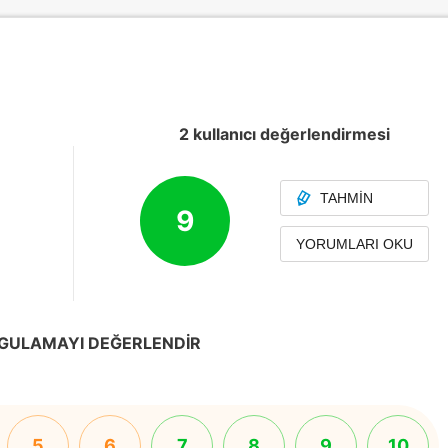
2 kullanıcı değerlendirmesi
TAHMIN
9
YORUMLARI OKU
GULAMAYI DEĞERLENDIR
5
6
7
8
9
10