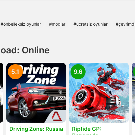
#önbelleksiz oyunlar
#modlar
#ücretsiz oyunlar
#çevrimdı
oad: Online
5.1
9.6
Driving Zone: Russia
Riptide GP: