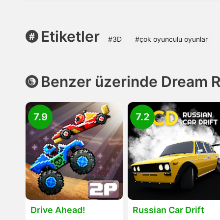
Etiketler
#3D
#çok oyunculu oyunlar
Benzer üzerinde Dream R
7.9
7.2
Drive Ahead!
Russian Car Drift