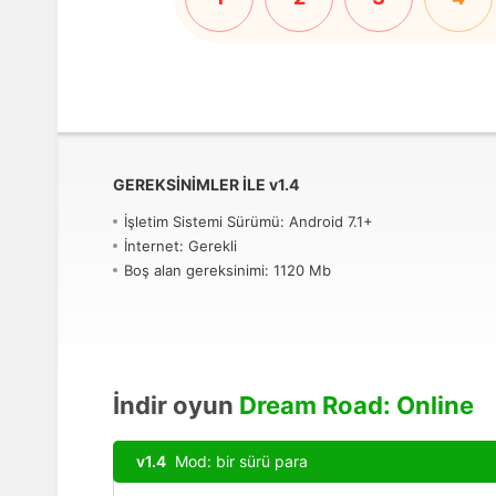
GEREKSINIMLER ILE
v
1.4
İşletim Sistemi Sürümü: Android 7.1+
İnternet: Gerekli
Boş alan gereksinimi: 1120 Mb
İndir oyun
Dream Road: Online
v1.4
Mod: bir sürü para