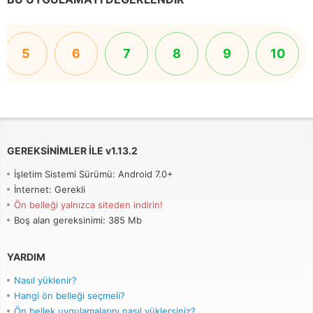
5
6
7
8
9
10
GEREKSINIMLER ILE
v
1.13.2
İşletim Sistemi Sürümü: Android 7.0+
İnternet: Gerekli
Ön belleği yalnızca siteden indirin!
Boş alan gereksinimi: 385 Mb
YARDIM
Nasıl yüklenir?
Hangi ön belleği seçmeli?
Ön bellek uygulamalarını nasıl yüklersiniz?