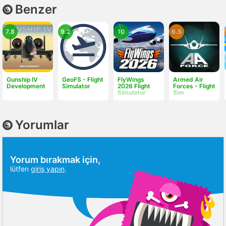
Benzer
7.8
9.2
10
6.5
Gunship IV
GeoFS - Flight
FlyWings
Armed Air
Development
Simulator
2026 Flight
Forces - Flight
Simulator
Sim
Yorumlar
Yorum bırakmak için,
lütfen
giriş yapın
.