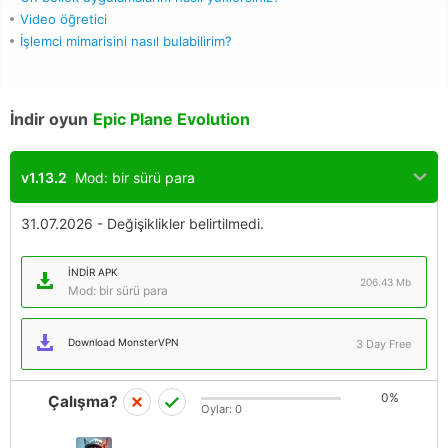
Video öğretici
İşlemci mimarisini nasıl bulabilirim?
İndir oyun
Epic Plane Evolution
v1.13.2
Mod: bir sürü para
31.07.2026 - Değişiklikler belirtilmedi.
İNDIR APK
206.43 Mb
Mod: bir sürü para
Download MonsterVPN
3 Day Free
0%
Çalışma?
Oylar:
0