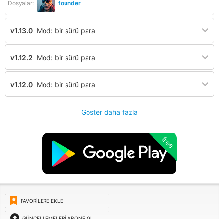
Dosyalar:
founder
v1.13.0
Mod: bir sürü para
v1.12.2
Mod: bir sürü para
v1.12.0
Mod: bir sürü para
Göster daha fazla
free
FAVORILERE EKLE
GÜNCELLEMELERI ABONE OL