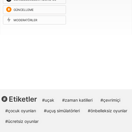
GÜNCELLEME
ISTEĞI
MODERATÖRLER
Etiketler
#uçak
#zaman katilleri
#çevrimiçi
#çocuk oyunları
#uçuş simülatörleri
#önbelleksiz oyunlar
#ücretsiz oyunlar