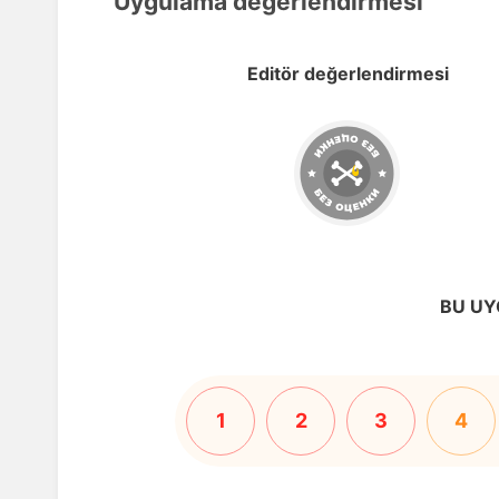
Uygulama değerlendirmesi
Editör değerlendirmesi
BU UY
1
2
3
4