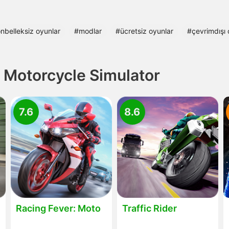
nbelleksiz oyunlar
#modlar
#ücretsiz oyunlar
#çevrimdışı 
 Motorcycle Simulator
7.6
8.6
Racing Fever: Moto
Traffic Rider