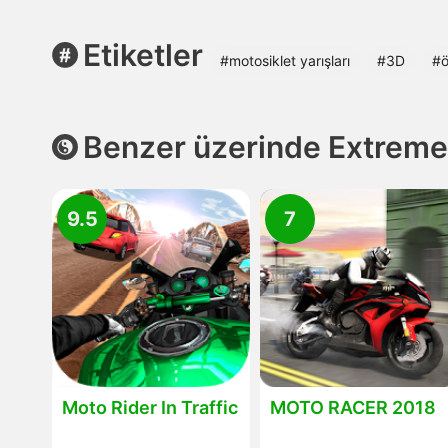
Etiketler
#motosiklet yarışları
#3D
#ö
Benzer üzerinde Extreme
9.5
7
Moto Rider In Traffic
MOTO RACER 2018