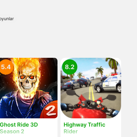
oyunlar
5.4
8.2
Ghost Ride 3D
Highway Traffic
Season 2
Rider