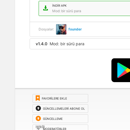
İNDIR APK
Mod: bir sürü para
Dosyalar:
founder
v1.4.0
Mod: bir sürü para
FAVORILERE EKLE
GÜNCELLEMELERI ABONE OL
GÜNCELLEME
ISTEĞI
MODERATÖRLER