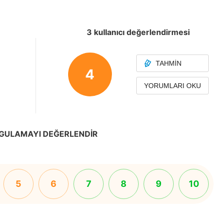
3 kullanıcı değerlendirmesi
TAHMIN
4
YORUMLARI OKU
GULAMAYI DEĞERLENDIR
5
6
7
8
9
10