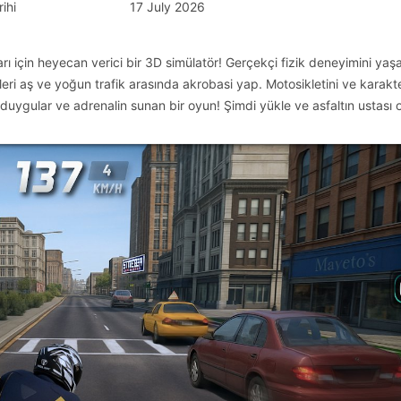
ihi
17 July 2026
için heyecan verici bir 3D simülatör! Gerçekçi fizik deneyimini yaşa
ri aş ve yoğun trafik arasında akrobasi yap. Motosikletini ve karakte
 duygular ve adrenalin sunan bir oyun! Şimdi yükle ve asfaltın ustası o