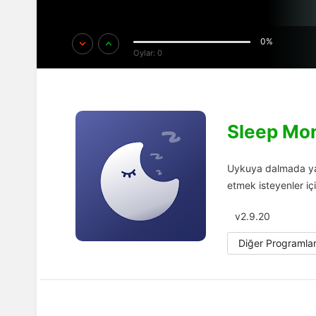
0%
Oylar:
0
Sleep Mon
Uykuya dalmada ya d
etmek isteyenler iç
v2.9.20
Diğer Programla