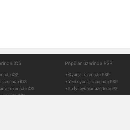
erinde iOS
Popüler üzerinde PSP
erinde iOS
Oyunlar üzerinde PSP
r üzerinde iOS
Yeni oyunlar üzerinde PSP
unlar üzerinde iOS
En İyi oyunlar üzerinde PS
 üzerinde iOS
arı
Puanlar ve itibar
kası
İletişim
atname