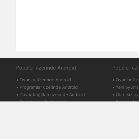
Popüler üzerinde Android
Popüler üz
Oyunlar üzerinde Android
Oyunlar üz
Programlar üzerinde Android
Yeni oyunla
Duvar kağıtları üzerinde Android
Ücretsiz oy
Tarayıcılar için Android
Programlar
PlayMarket
iTunes
Kullanım Şartl
PDALIFE 2007-2026г.
Gizlilik Politi
Tüm hakları saklıdır.
DMCA Ferag