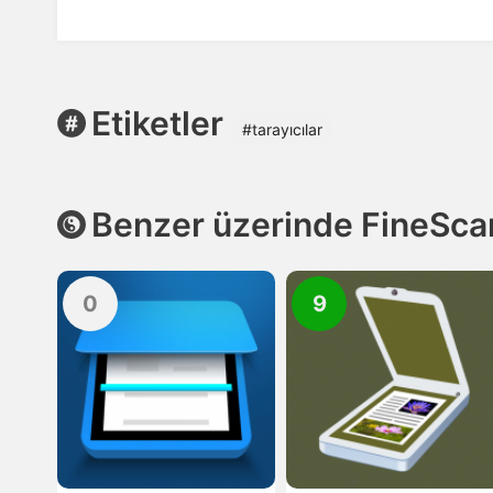
Etiketler
#tarayıcılar
Benzer üzerinde FineSca
0
9