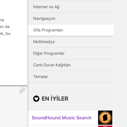
İnternet ve Ağ
Navigasyon
ama
den de
Ofis Programları
ek, bu
Multimedya
Diğer Programlar
Canlı Duvar Kağıtları
Temalar
EN IYILER
SoundHound Music Search