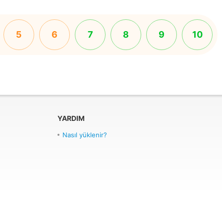
5
6
7
8
9
10
YARDIM
Nasıl yüklenir?