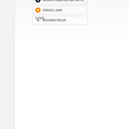
GÜNCELLEMELERI ABONE OL
GÜNCELLEME
ISTEĞI
MODERATÖRLER