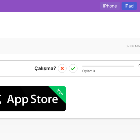
iPhone
iPad
32.06 Mb
Çalışma?
Oylar:
0
free