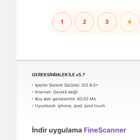
1
2
3
4
GEREKSINIMLER ILE
v
5.7
İşletim Sistemi Sürümü: iOS 8.0+
İnternet: Gerekli değil
Boş alan gereksinimi: 60.63 Mb
Uyumluluk: iphone, ipad, ipod touch
İndir uygulama
FineScanner