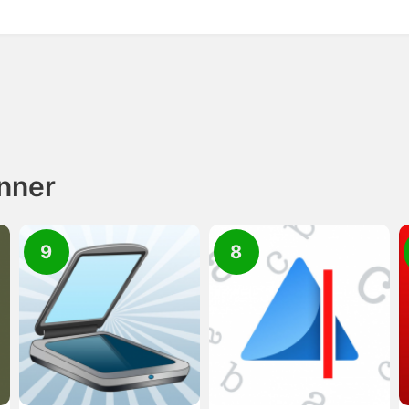
nner
9
8