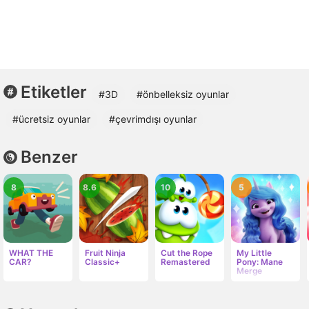
Etiketler
#3D
#önbelleksiz oyunlar
#ücretsiz oyunlar
#çevrimdışı oyunlar
Benzer
8
8.6
10
5
WHAT THE
Fruit Ninja
Cut the Rope
My Little
CAR?
Classic+
Remastered
Pony: Mane
Merge