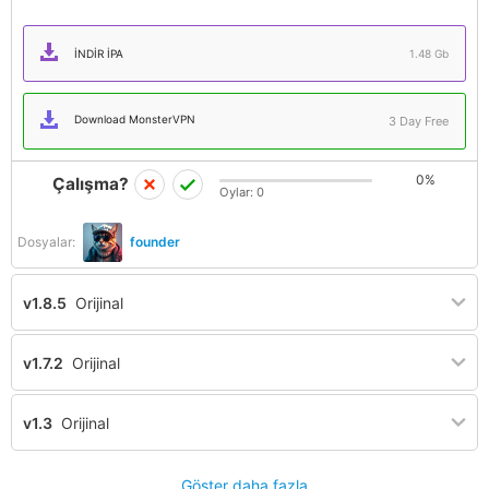
İNDIR IPA
1.48 Gb
Download MonsterVPN
3 Day Free
0%
Çalışma?
Oylar:
0
Dosyalar:
founder
v1.8.5
Orijinal
v1.7.2
Orijinal
v1.3
Orijinal
Göster daha fazla