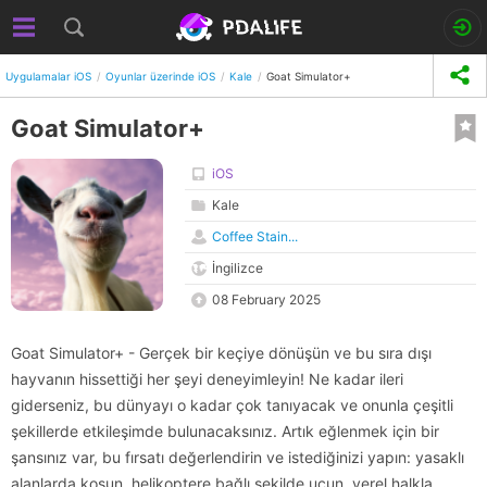
Uygulamalar iOS
Oyunlar üzerinde iOS
Kale
Goat Simulator+
Goat Simulator+
iOS
Kale
Coffee Stain...
İngilizce
08 February 2025
Goat Simulator+ - Gerçek bir keçiye dönüşün ve bu sıra dışı
hayvanın hissettiği her şeyi deneyimleyin! Ne kadar ileri
giderseniz, bu dünyayı o kadar çok tanıyacak ve onunla çeşitli
şekillerde etkileşimde bulunacaksınız. Artık eğlenmek için bir
şansınız var, bu fırsatı değerlendirin ve istediğinizi yapın: yasaklı
alanlarda koşun, helikoptere bağlı şekilde uçun, yerel halkla