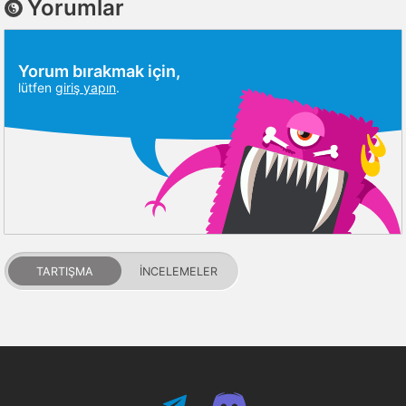
Yorumlar
Yorum bırakmak için,
lütfen
giriş yapın
.
TARTIŞMA
İNCELEMELER