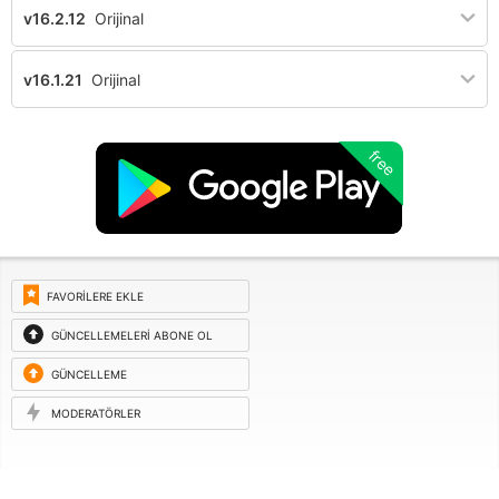
v16.2.12
Orijinal
v16.1.21
Orijinal
free
FAVORILERE EKLE
GÜNCELLEMELERI ABONE OL
GÜNCELLEME
ISTEĞI
MODERATÖRLER