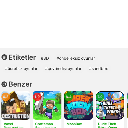
Etiketler
#3D
#önbelleksiz oyunlar
#ücretsiz oyunlar
#çevrimdışı oyunlar
#sandbox
Benzer
6.3
1.9
8.4
7.9
Voxel
Craftsman
MoonBox
Dude Theft
Destruction
Smasher.io -
Wars: Open