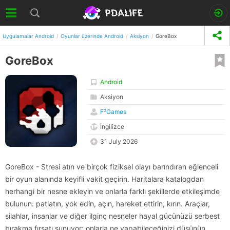
Uygulamalar Android
Oyunlar üzerinde Android
Aksiyon
GoreBox
GoreBox
Android
Aksiyon
F²Games
İngilizce
31 July 2026
GoreBox - Stresi atın ve birçok fiziksel olayı barındıran eğlenceli
bir oyun alanında keyifli vakit geçirin. Haritalara katalogdan
herhangi bir nesne ekleyin ve onlarla farklı şekillerde etkileşimde
bulunun: patlatın, yok edin, açın, hareket ettirin, kırın. Araçlar,
silahlar, insanlar ve diğer ilginç nesneler hayal gücünüzü serbest
bırakma fırsatı sunuyor; onlarla ne yapabileceğinizi düşünün.