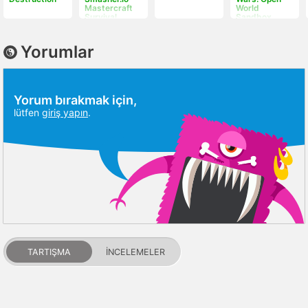
Mastercraft
World
Survival
Sandbox
Simulator
BETA
Yorumlar
Yorum bırakmak için,
lütfen
giriş yapın
.
TARTIŞMA
İNCELEMELER