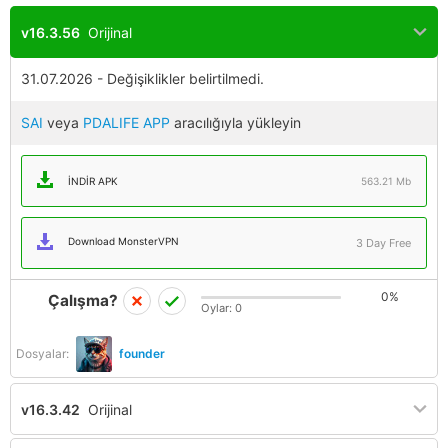
v16.3.56
Orijinal
31.07.2026 - Değişiklikler belirtilmedi.
SAI
veya
PDALIFE APP
aracılığıyla yükleyin
İNDIR APK
563.21 Mb
Download MonsterVPN
3 Day Free
0%
Çalışma?
Oylar:
0
Dosyalar:
founder
v16.3.42
Orijinal