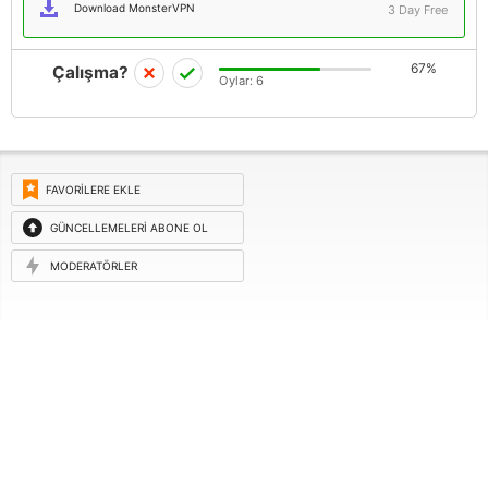
Download MonsterVPN
3 Day Free
67%
Çalışma?
Oylar:
6
FAVORILERE EKLE
GÜNCELLEMELERI ABONE OL
MODERATÖRLER