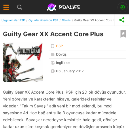
Uygulamalar PSP
Oyunlar üzerinde PSP
Dövüş
Guilty Gear XX Accent Core Plus
Guilty Gear XX Accent Core Plus
PSP
Dövüş
İngilizce
06 January 2017
Guilty Gear XX Accent Core Plus, PSP için 2D bir dövüş oyunudur.
Yeni görevler ve karakterler, hikaye, galerideki resimler ve
videolar. "Takım Savaşı" adlı yeni bir mod eklendi, bu mod
sayesinde Ad Hoc bağlantısı ile 3 oyuncuya kadar mücadele
edebilecek. Savaşlar neredeyse kesintisiz hale geldi, dövüşe
kadar uzun süre koşmak gerekmiyor ve dövüşler arasında küçük