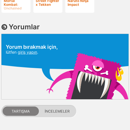
Mortal
Street Fighter
Naruto Ninja
Kombat:
x Tekken
Impact
Unchained
Yorumlar
Yorum bırakmak için,
lütfen
giriş yapın
.
TARTIŞMA
İNCELEMELER