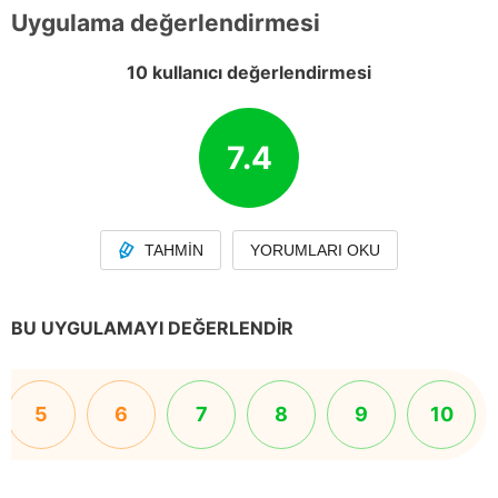
Uygulama değerlendirmesi
10 kullanıcı değerlendirmesi
7.4
TAHMIN
YORUMLARI OKU
BU UYGULAMAYI DEĞERLENDIR
5
6
7
8
9
10