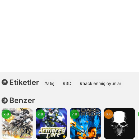
Etiketler
#atış
#3D
#hacklenmiş oyunlar
Benzer
7.8
7.8
7.9
6.8