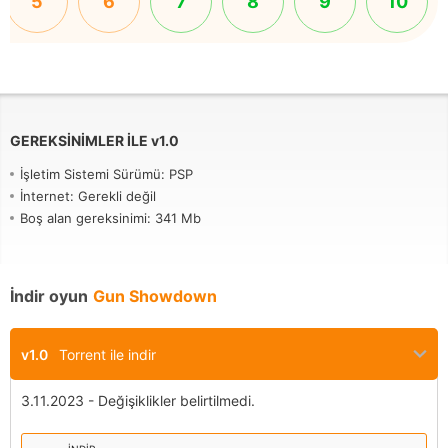
5
6
7
8
9
10
GEREKSINIMLER ILE
v
1.0
İşletim Sistemi Sürümü: PSP
İnternet: Gerekli değil
Boş alan gereksinimi: 341 Mb
İndir oyun
Gun Showdown
v1.0
Torrent ile indir
3.11.2023 - Değişiklikler belirtilmedi.