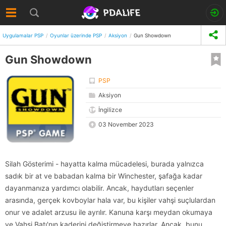
Uygulamalar PSP
Oyunlar üzerinde PSP
Aksiyon
Gun Showdown
Gun Showdown
PSP
Aksiyon
İngilizce
03 November 2023
Silah Gösterimi - hayatta kalma mücadelesi, burada yalnızca
sadık bir at ve babadan kalma bir Winchester, şafağa kadar
dayanmanıza yardımcı olabilir. Ancak, haydutları seçenler
arasında, gerçek kovboylar hala var, bu kişiler vahşi suçlulardan
onur ve adalet arzusu ile ayrılır. Kanuna karşı meydan okumaya
ve Vahşi Batı'nın kaderini değiştirmeye hazırlar. Ancak, bunu