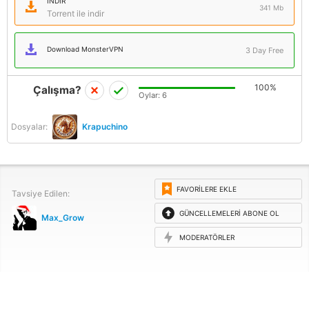
İNDIR
341 Mb
Torrent ile indir
Download MonsterVPN
3 Day Free
100%
Çalışma?
Oylar:
6
Dosyalar:
Krapuchino
FAVORILERE EKLE
Tavsiye Edilen:
GÜNCELLEMELERI ABONE OL
Max_Grow
MODERATÖRLER