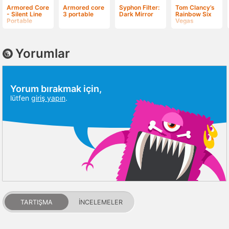
Armored Core
Armored core
Syphon Filter:
Tom Clancy’s
- Silent Line
3 portable
Dark Mirror
Rainbow Six
Portable
Vegas
Yorumlar
Yorum bırakmak için,
lütfen
giriş yapın
.
TARTIŞMA
İNCELEMELER