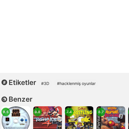
Etiketler
#3D
#hacklenmiş oyunlar
Benzer
9.5
9.8
7.4
8.7