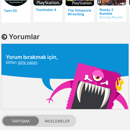
Toshinden 4
Ready 2
The Simpsons
Tanrı Eli
Rumble
Wrestling
Boxing Round
2
Yorumlar
Yorum bırakmak için,
lütfen
giriş yapın
.
TARTIŞMA
İNCELEMELER