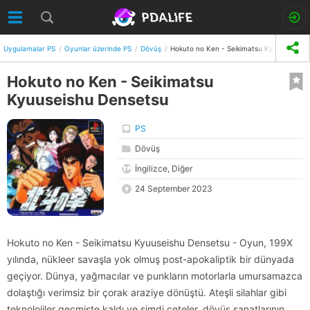
Uygulamalar PS
Oyunlar üzerinde PS
Dövüş
Hokuto no Ken - Seikimatsu Kyuuseishu 
Hokuto no Ken - Seikimatsu
Kyuuseishu Densetsu
PS
Dövüş
İngilizce, Diğer
24 September 2023
Hokuto no Ken - Seikimatsu Kyuuseishu Densetsu - Oyun, 199X
yılında, nükleer savaşla yok olmuş post-apokaliptik bir dünyada
geçiyor. Dünya, yağmacılar ve punkların motorlarla umursamazca
dolaştığı verimsiz bir çorak araziye dönüştü. Ateşli silahlar gibi
teknolojiler geçmişte kaldı ve şimdi çeteler, dövüş sanatlarının