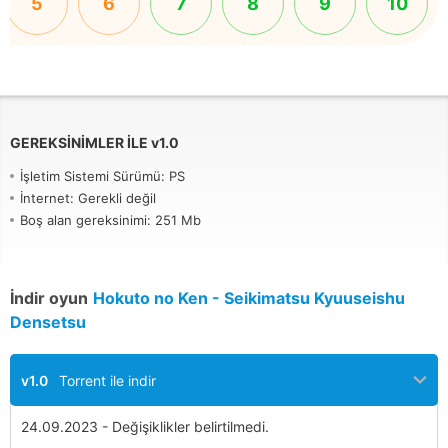
5
6
7
8
9
10
GEREKSINIMLER ILE
v
1.0
İşletim Sistemi Sürümü: PS
İnternet: Gerekli değil
Boş alan gereksinimi: 251 Mb
İndir oyun
Hokuto no Ken - Seikimatsu Kyuuseishu
Densetsu
v1.0
Torrent ile indir
24.09.2023 - Değişiklikler belirtilmedi.