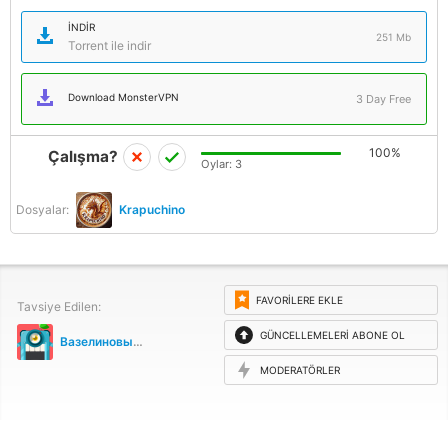
İNDIR
251 Mb
Torrent ile indir
Download MonsterVPN
3 Day Free
100%
Çalışma?
Oylar:
3
Dosyalar:
Krapuchino
FAVORILERE EKLE
Tavsiye Edilen:
GÜNCELLEMELERI ABONE OL
Вазелиновый сракотан
MODERATÖRLER