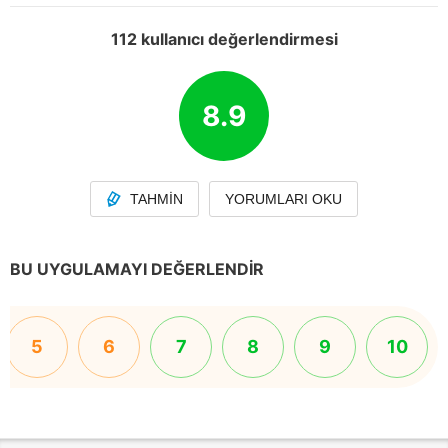
112 kullanıcı değerlendirmesi
8.9
TAHMIN
YORUMLARI OKU
BU UYGULAMAYI DEĞERLENDIR
5
6
7
8
9
10