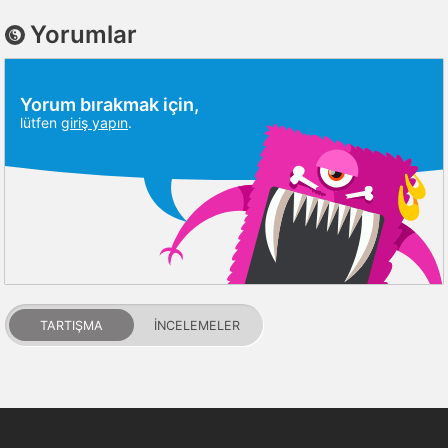
Yorumlar
Yorum bırakmak için,
lütfen
giriş yapın
.
TARTIŞMA
İNCELEMELER