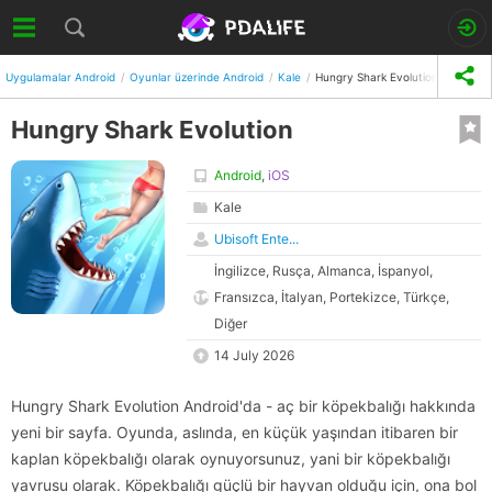
Uygulamalar Android
Oyunlar üzerinde Android
Kale
Hungry Shark Evolution
Hungry Shark Evolution
Android
,
iOS
Kale
Ubisoft Ente...
İngilizce, Rusça, Almanca, İspanyol,
Fransızca, İtalyan, Portekizce, Türkçe,
Diğer
14 July 2026
Hungry Shark Evolution Android'da - aç bir köpekbalığı hakkında
yeni bir sayfa. Oyunda, aslında, en küçük yaşından itibaren bir
kaplan köpekbalığı olarak oynuyorsunuz, yani bir köpekbalığı
yavrusu olarak. Köpekbalığı güçlü bir hayvan olduğu için, ona bol