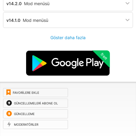
v14.2.0
Mod menüsü
v14.1.0
Mod menüsü
Göster daha fazla
free
FAVORILERE EKLE
GÜNCELLEMELERI ABONE OL
GÜNCELLEME
ISTEĞI
MODERATÖRLER