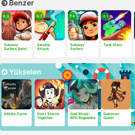
Benzer
8.3
8.7
7.6
8.1
Subway
Swamp
Subway
Tank Stars
Surfers Şehri
Attack
Surfers
Yükselen
Infinite Curse
Don't Starve
God Rivals:
Dokimon:
Together
RPG Roguelike
Quest