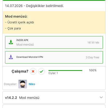
14.07.2026 - Değişiklikler belirtilmedi.
Mod menüsü
:
- Ücretli içerik açıldı
- Çok para
İNDIR APK
187.81 Mb
Mod menüsü
Download MonsterVPN
3 Day Free
100%
Çalışma?
Oylar:
1
Dosyalar:
Niko
v14.2.2
Mod menüsü