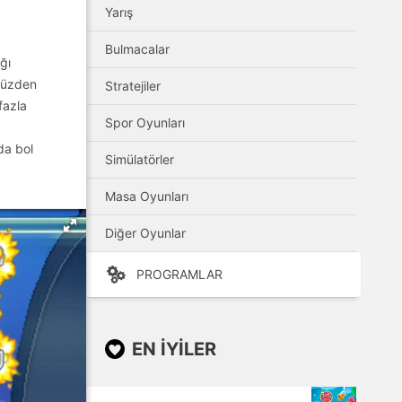
Yarış
Bulmacalar
ğı
 yüzden
Stratejiler
fazla
Spor Oyunları
da bol
Simülatörler
Masa Oyunları
Diğer Oyunlar
PROGRAMLAR
EN IYILER