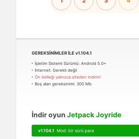
1
2
3
4
GEREKSINIMLER ILE
v
1.104.1
İşletim Sistemi Sürümü: Android 5.0+
İnternet: Gerekli değil
Ön belleği yalnızca siteden indirin!
Boş alan gereksinimi: 300 Mb
İndir oyun
Jetpack Joyride
v1.104.1
Mod: bir sürü para