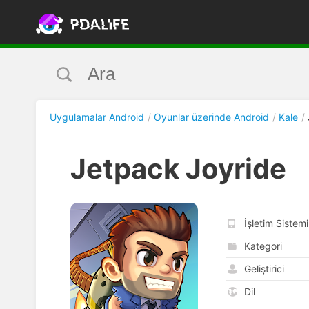
Uygulamalar Android
Oyunlar üzerinde Android
Kale
Jetpack Joyride
İşletim Sistemi
Kategori
Geliştirici
Dil