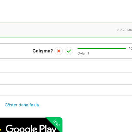
237.79 Mb
1
Çalışma?
Oylar:
1
Göster daha fazla
free