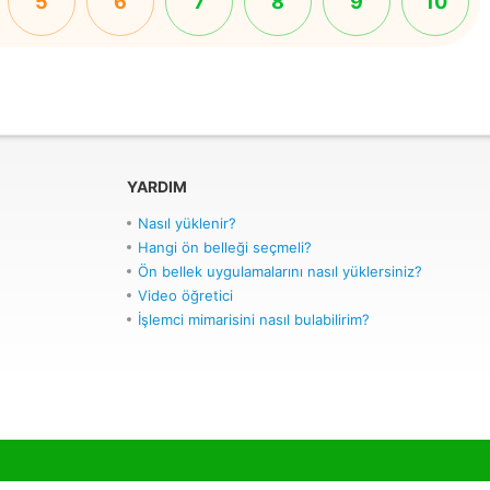
5
6
7
8
9
10
YARDIM
Nasıl yüklenir?
Hangi ön belleği seçmeli?
Ön bellek uygulamalarını nasıl yüklersiniz?
Video öğretici
İşlemci mimarisini nasıl bulabilirim?