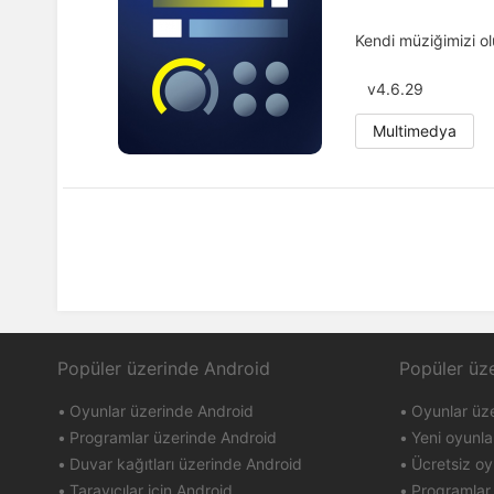
Kendi müziğimizi o
v4.6.29
Multimedya
Popüler üzerinde Android
Popüler üz
Oyunlar üzerinde Android
Oyunlar üz
Programlar üzerinde Android
Yeni oyunla
Duvar kağıtları üzerinde Android
Ücretsiz oy
Tarayıcılar için Android
Programlar