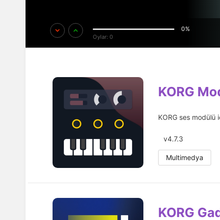
0%
Oylar:
0
KORG Mod
KORG ses modülü iç
v4.7.3
Multimedya
KORG Gad