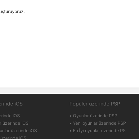
luşturuyoruz.
erinde iOS
Popüler üzerinde PSP
erinde iOS
Oyunlar üzerinde PSP
r üzerinde iOS
Yeni oyunlar üzerinde PSP
unlar üzerinde iOS
En İyi oyunlar üzerinde PS
 üzerinde iOS