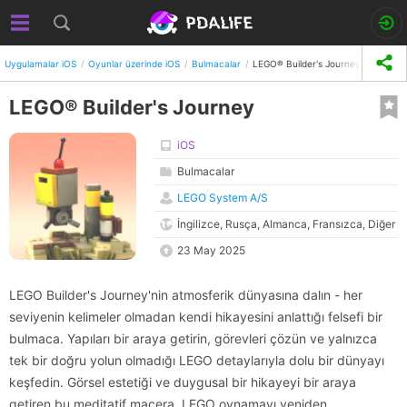
Uygulamalar iOS
Oyunlar üzerinde iOS
Bulmacalar
LEGO® Builder's Journey
LEGO® Builder's Journey
iOS
Bulmacalar
LEGO System A/S
İngilizce, Rusça, Almanca, Fransızca, Diğer
23 May 2025
LEGO Builder's Journey'nin atmosferik dünyasına dalın - her
seviyenin kelimeler olmadan kendi hikayesini anlattığı felsefi bir
bulmaca. Yapıları bir araya getirin, görevleri çözün ve yalnızca
tek bir doğru yolun olmadığı LEGO detaylarıyla dolu bir dünyayı
keşfedin. Görsel estetiği ve duygusal bir hikayeyi bir araya
getiren bu meditatif macera, LEGO oynamayı yeniden