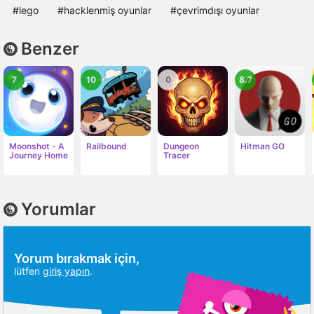
#lego
#hacklenmiş oyunlar
#çevrimdışı oyunlar
Benzer
7
10
0
8.7
Moonshot - A
Railbound
Dungeon
Hitman GO
Journey Home
Tracer
Yorumlar
Yorum bırakmak için,
lütfen
giriş yapın
.