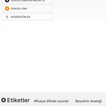
GÜNCELLEMELERI ABONE OL
GÜNCELLEME
ISTEĞI
MODERATÖRLER
Etiketler
#Rusça dilinde oyunlar
#joystick desteği