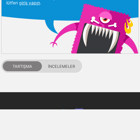
lütfen
giriş yapın
.
TARTIŞMA
İNCELEMELER
PDALIFE 2007-2026г.
Tüm hakları saklıdır.