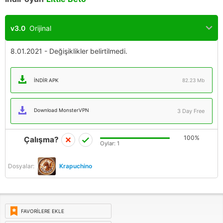
v3.0
Orijinal
8.01.2021 - Değişiklikler belirtilmedi.
İNDIR APK
82.23 Mb
Download MonsterVPN
3 Day Free
100%
Çalışma?
Oylar:
1
Dosyalar:
Krapuchino
FAVORILERE EKLE