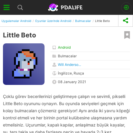
Uygulamalar Android
Oyunlar üzerinde Android
Bulmacalar
Little Beto
Little Beto
Android
Bulmacalar
Will Anderso...
İngilizce, Rusça
08 January 2021
Çoklu görev becerilerinizi geliştirmeye çalışın ve sevimli, pikselli
Little Beto oyununu oynayın. Bu oyunda seviyeleri geçmek için
kolay bulmacaları çözmeniz gerekiyor! Aynı anda iki yavru köpeği
kontrol etmeli ve her birinin portal kulübesine ulaşmasına yardım
etmelisiniz. Uçurumlar, kapalı kapılar, anlaşılmaz büyük kayalar,
su, ters takla ve daha fazlasını geçin ve havada 2-3 kez