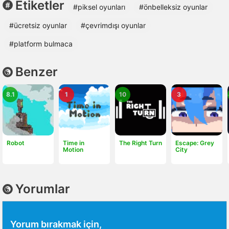
Etiketler
#piksel oyunları
#önbelleksiz oyunlar
#ücretsiz oyunlar
#çevrimdışı oyunlar
#platform bulmaca
Benzer
8.1
1
10
3
Robot
Time in
The Right Turn
Escape: Grey
Motion
City
Yorumlar
Yorum bırakmak için,