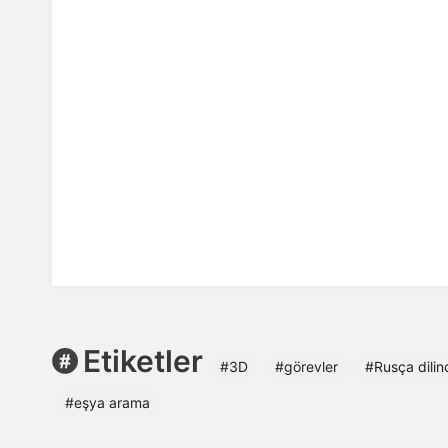
Etiketler
#3D
#görevler
#Rusça dilin
#eşya arama