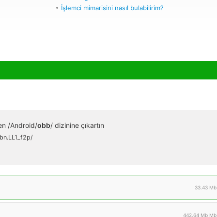
İşlemci mimarisini nasıl bulabilirim?
en /Android/
obb
/ dizinine çıkartın
bn.LL1_f2p/
33.43 Mb
442.64 Mb Mb