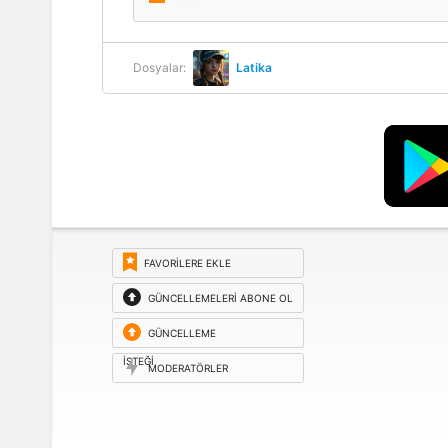
Dosyalar:
Latika
FAVORILERE EKLE
GÜNCELLEMELERI ABONE OL
GÜNCELLEME
ISTEĞI
MODERATÖRLER