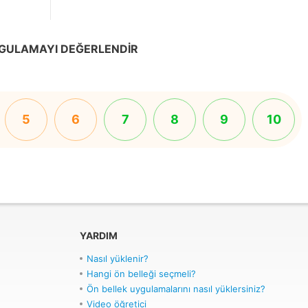
GULAMAYI DEĞERLENDIR
5
6
7
8
9
10
YARDIM
Nasıl yüklenir?
Hangi ön belleği seçmeli?
Ön bellek uygulamalarını nasıl yüklersiniz?
Video öğretici