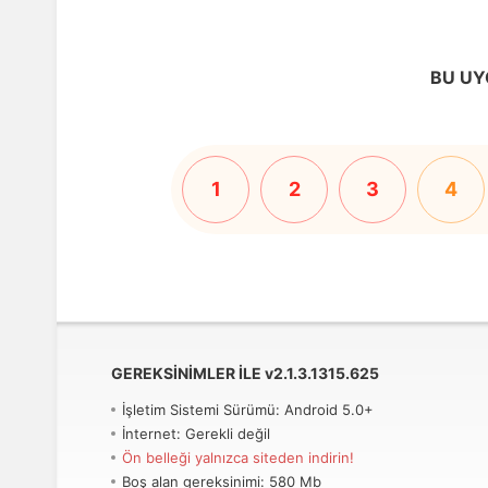
BU UY
1
2
3
4
GEREKSINIMLER ILE
v
2.1.3.1315.625
İşletim Sistemi Sürümü: Android 5.0+
İnternet: Gerekli değil
Ön belleği yalnızca siteden indirin!
Boş alan gereksinimi: 580 Mb