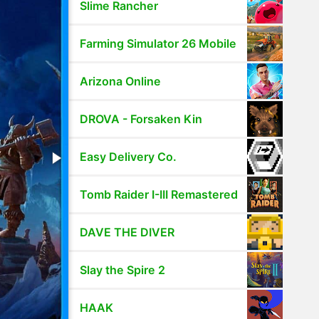
Slime Rancher
Farming Simulator 26 Mobile
Arizona Online
DROVA - Forsaken Kin
Easy Delivery Co.
Tomb Raider I-III Remastered
DAVE THE DIVER
Slay the Spire 2
HAAK