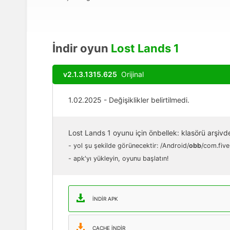
İndir oyun
Lost Lands 1
v2.1.3.1315.625
Orijinal
1.02.2025 - Değişiklikler belirtilmedi.
Lost Lands 1 oyunu için önbellek: klasörü arşivd
- yol şu şekilde görünecektir: /Android/
obb
/com.five
- apk'yı yükleyin, oyunu başlatın!
İNDIR APK
CACHE INDIR