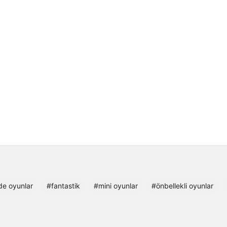
de oyunlar
#fantastik
#mini oyunlar
#önbellekli oyunlar