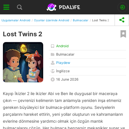
Uygulamalar Android
Oyunlar üzerinde Android
Bulmacalar
Lost Twins 2
Lost Twins 2
Android
Bulmacalar
Playdew
İngilizce
16 June 2026
Kayıp İkizler 2 ile ikizler Abi ve Ben ile duygusal bir maceraya
çıkın — çevrenizi kelimenin tam anlamıyla yeniden inşa etmeniz
gereken büyüleyici bir bulmaca-platform oyunu. Seviyelerin
parçalarını hareket ettirin, yeni yollar oluşturun ve kahramanların
evlerine dönmesine yardımcı olmak için özgün mantık
bulmacalarını çözün. Her bulmaca benzersiz mekanikler sunar ve