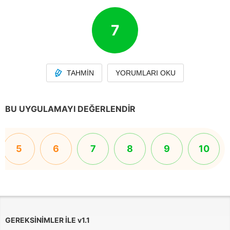
7
TAHMIN
YORUMLARI OKU
BU UYGULAMAYI DEĞERLENDIR
5
6
7
8
9
10
GEREKSINIMLER ILE
v
1.1