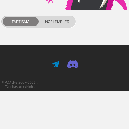
TARTIŞMA
İNCELEMELER
PDALIFE 2007-2026г.
Tüm hakları saklıdır.
Kullanım Şartları
Gizlilik Politikası
DMCA Feragatname
Puanlar ve itibar