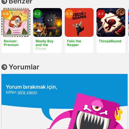
Benzer
6.6
8.2
6.8
3.2
Reviver:
Woolly Boy
Felix the
ThreadBound
Premium
and the
Reaper
Circus
Yorumlar
Yorum bırakmak için,
lütfen
giriş yapın
.