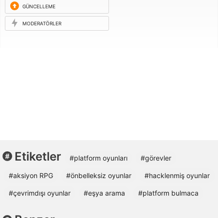
GÜNCELLEME
ISTEĞI
MODERATÖRLER
Etiketler
#platform oyunları
#görevler
#aksiyon RPG
#önbelleksiz oyunlar
#hacklenmiş oyunlar
#çevrimdışı oyunlar
#eşya arama
#platform bulmaca