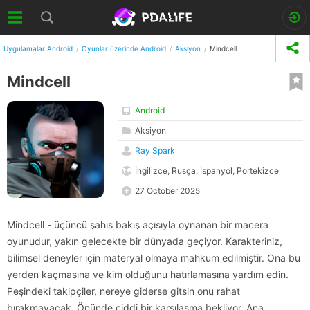
Uygulamalar Android
Oyunlar üzerinde Android
Aksiyon
Mindcell
Mindcell
Android
Aksiyon
Ray Spark
İngilizce, Rusça, İspanyol, Portekizce
27 October 2025
Mindcell - üçüncü şahıs bakış açısıyla oynanan bir macera
oyunudur, yakın gelecekte bir dünyada geçiyor. Karakteriniz,
bilimsel deneyler için materyal olmaya mahkum edilmiştir. Ona bu
yerden kaçmasına ve kim olduğunu hatırlamasına yardım edin.
Peşindeki takipçiler, nereye giderse gitsin onu rahat
bırakmayacak. Önünde ciddi bir karşılaşma bekliyor. Ana