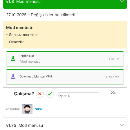
v1.8
Mod menüsü
27.10.2025 - Değişiklikler belirtilmedi.
Mod menüsü
:
- Sonsuz mermiler
- Ölmezlik
İNDIR APK
1.32 Gb
Mod menüsü
Download MonsterVPN
3 Day Free
0%
Çalışma?
Oylar:
0
Dosyalar:
Niko
v1.75
Mod menüsü