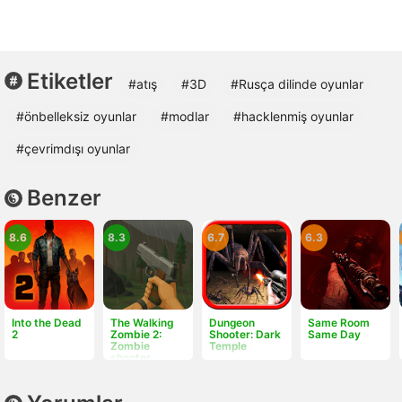
Etiketler
#atış
#3D
#Rusça dilinde oyunlar
#önbelleksiz oyunlar
#modlar
#hacklenmiş oyunlar
#çevrimdışı oyunlar
Benzer
8.6
8.3
6.7
6.3
Into the Dead
The Walking
Dungeon
Same Room
2
Zombie 2:
Shooter: Dark
Same Day
Zombie
Temple
shooter