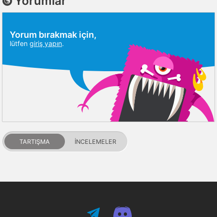
Yorumlar
Yorum bırakmak için,
lütfen
giriş yapın
.
TARTIŞMA
İNCELEMELER