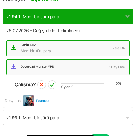
v1.94.1
Mod: bir sürü para
26.07.2026 - Değişiklikler belirtilmedi.
İNDIR APK
45.6 Mb
Mod: bir sürü para
Download MonsterVPN
3 Day Free
0%
Çalışma?
Oylar:
0
Dosyalar:
founder
v1.93.1
Mod: bir sürü para