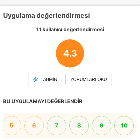
Uygulama değerlendirmesi
11 kullanıcı değerlendirmesi
4.3
TAHMIN
YORUMLARI OKU
BU UYGULAMAYI DEĞERLENDIR
5
6
7
8
9
10