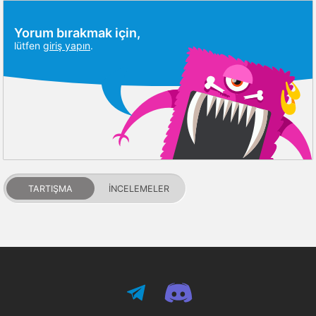
Yorum bırakmak için,
lütfen
giriş yapın
.
TARTIŞMA
İNCELEMELER