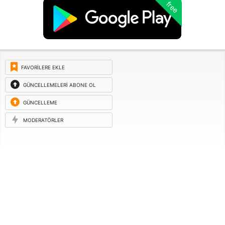
free
FAVORILERE EKLE
GÜNCELLEMELERI ABONE OL
GÜNCELLEME
ISTEĞI
MODERATÖRLER