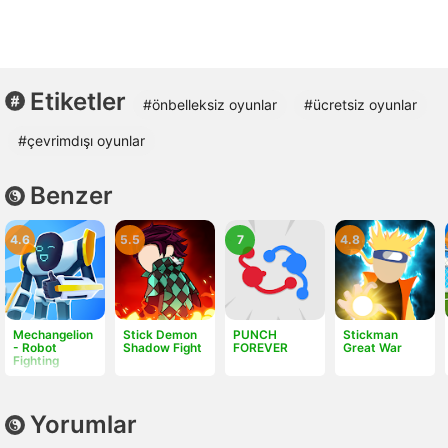
Etiketler
#önbelleksiz oyunlar
#ücretsiz oyunlar
#çevrimdışı oyunlar
Benzer
4.6
5.5
7
4.8
Mechangelion
Stick Demon
PUNCH
Stickman
- Robot
Shadow Fight
FOREVER
Great War
Fighting
Yorumlar