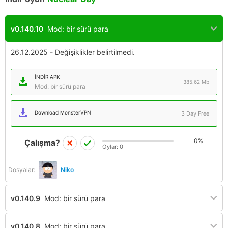
v0.140.10
Mod: bir sürü para
26.12.2025 - Değişiklikler belirtilmedi.
İNDIR APK
385.62 Mb
Mod: bir sürü para
Download MonsterVPN
3 Day Free
0%
Çalışma?
Oylar:
0
Dosyalar:
Niko
v0.140.9
Mod: bir sürü para
v0.140.8
Mod: bir sürü para