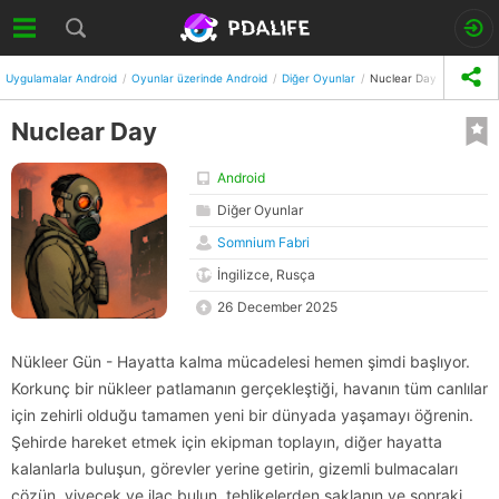
Uygulamalar Android
Oyunlar üzerinde Android
Diğer Oyunlar
Nuclear Day
Nuclear Day
Android
Diğer Oyunlar
Somnium Fabri
İngilizce, Rusça
26 December 2025
Nükleer Gün - Hayatta kalma mücadelesi hemen şimdi başlıyor.
Korkunç bir nükleer patlamanın gerçekleştiği, havanın tüm canlılar
için zehirli olduğu tamamen yeni bir dünyada yaşamayı öğrenin.
Şehirde hareket etmek için ekipman toplayın, diğer hayatta
kalanlarla buluşun, görevler yerine getirin, gizemli bulmacaları
çözün, yiyecek ve ilaç bulun, tehlikelerden saklanın ve sonraki