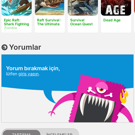
Epic Raft:
Raft Survival :
Survival
Dead Age
Shark Fighting
The Ultimate
Ocean Quest
Zombie
Survival
Yorumlar
Yorum bırakmak için,
lütfen
giriş yapın
.
TARTIŞMA
İNCELEMELER