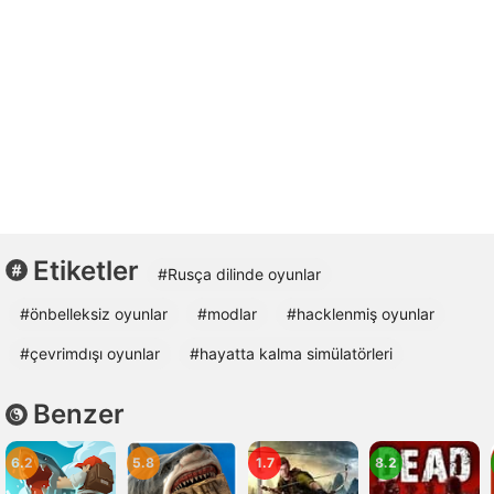
Etiketler
#Rusça dilinde oyunlar
#önbelleksiz oyunlar
#modlar
#hacklenmiş oyunlar
#çevrimdışı oyunlar
#hayatta kalma simülatörleri
Benzer
6.2
5.8
1.7
8.2