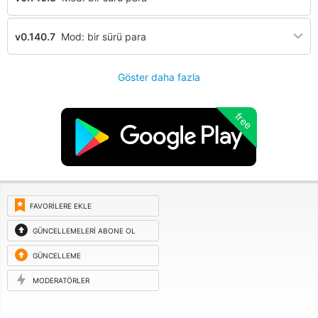
v0.140.7
Mod: bir sürü para
Göster daha fazla
free
FAVORILERE EKLE
GÜNCELLEMELERI ABONE OL
GÜNCELLEME
ISTEĞI
MODERATÖRLER