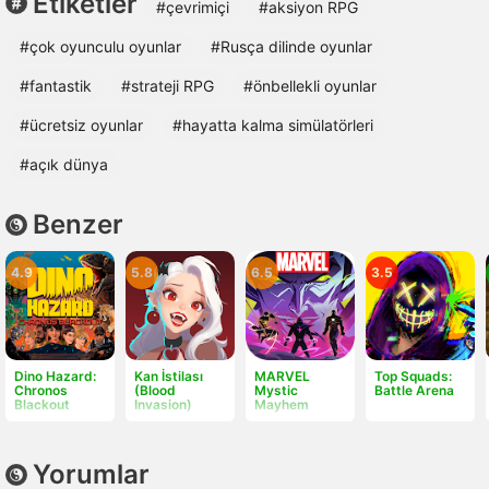
Etiketler
#çevrimiçi
#aksiyon RPG
#çok oyunculu oyunlar
#Rusça dilinde oyunlar
#fantastik
#strateji RPG
#önbellekli oyunlar
#ücretsiz oyunlar
#hayatta kalma simülatörleri
#açık dünya
Benzer
4.9
5.8
6.5
3.5
Dino Hazard:
Kan İstilası
MARVEL
Top Squads:
Chronos
(Blood
Mystic
Battle Arena
Blackout
Invasion)
Mayhem
Yorumlar