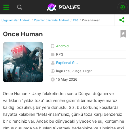
Uygulamalar Android
Oyunlar üzerinde Android
RPG
Once Human
Once Human
Android
RPG
Exptional Gl...
İngilizce, Rusça, Diğer
15 May 2026
Once Human - Uzay felaketinden sonra Dünya, doğanın ve
varlıkların "yıldız tozu" adı verilen gizemli bir maddeye maruz
kaldığı bozulmuş bir yere dönüştü. Siz, bu korkunç koşullarda
hayatta kalabilen "Meta-insan"sınız, çünkü toza karşı benzersiz
bir direnciniz var. Ancak bu dünyadaki yiyecek ve su, kontamine
olmuş durumda ve bunları tüketmek bedeninize ve zihninize etki