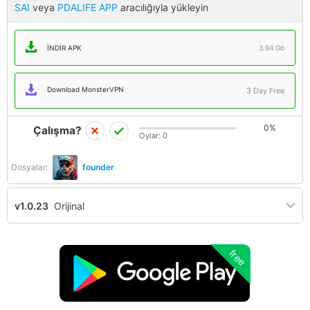
SAI
veya
PDALIFE APP
aracılığıyla yükleyin
İNDIR APK
3.94 Gb
Download MonsterVPN
3 Day Free
0%
Çalışma?
Oylar:
0
Dosyalar:
founder
v1.0.23
Orijinal
free