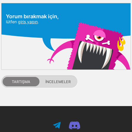
Yorum bırakmak için,
lütfen
giriş yapın
.
TARTIŞMA
İNCELEMELER