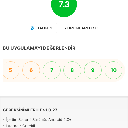
7.3
TAHMIN
YORUMLARI OKU
BU UYGULAMAYI DEĞERLENDIR
5
6
7
8
9
10
GEREKSINIMLER ILE
v
1.0.27
İşletim Sistemi Sürümü: Android 5.0+
İnternet: Gerekli