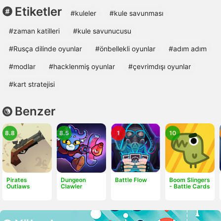
Etiketler
#kuleler
#kule savunması
#zaman katilleri
#kule savunucusu
#Rusça dilinde oyunlar
#önbellekli oyunlar
#adım adım
#modlar
#hacklenmiş oyunlar
#çevrimdışı oyunlar
#kart stratejisi
Benzer
8.8
8.5
1
10
Pirates
Dungeon
Battle Flow
Boom Slingers
Outlaws
Clawler
- Battle Cards