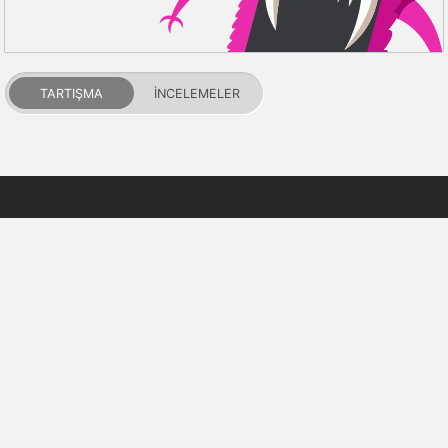
TARTIŞMA
İNCELEMELER
PDALIFE 2007-2026г.
Tüm hakları saklıdır.
Kullanım Şartları
Gizlilik Politikası
DMCA Feragatname