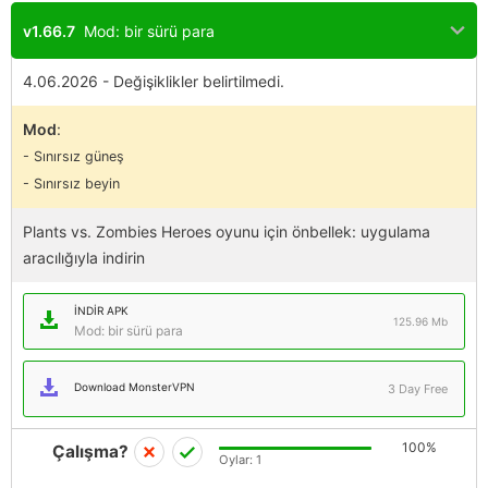
v1.66.7
Mod: bir sürü para
4.06.2026 - Değişiklikler belirtilmedi.
Mod
:
- Sınırsız güneş
- Sınırsız beyin
Plants vs. Zombies Heroes oyunu için önbellek: uygulama
aracılığıyla indirin
İNDIR APK
125.96 Mb
Mod: bir sürü para
Download MonsterVPN
3 Day Free
100%
Çalışma?
Oylar:
1