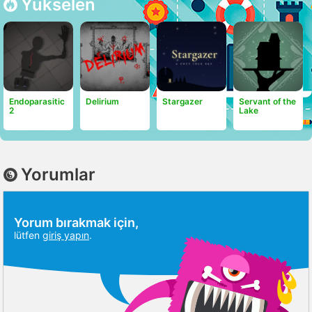
Yükselen
Endoparasitic
Delirium
Stargazer
Servant of the
2
Lake
Yorumlar
Yorum bırakmak için,
lütfen
giriş yapın
.