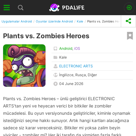
Uygulamalar Android
Oyunlar üzerinde Android
Kale
Plants vs. Zombies Heroes
Plants vs. Zombies Heroes
Android
,
iOS
Kale
ELECTRONIC ARTS
İngilizce, Rusça, Diğer
04 June 2026
Plants vs. Zombies Heroes – ünlü geliştirici ELECTRONIC
ARTS'tan yeni ve heyecan verici bir bitkiler ile zombiler
mücadelesi. Bu oyun versiyonunda geliştiriciler, kiminle oynamak
istediğinizi seçme hakkı sunuyor. Artık hangi kartları alacağınıza
sadece siz karar vereceksiniz. Bitkiler mi yoksa zalim beyin
yiyiciler - zombiler mi? Her iki tarafın da yirmiden fazla farklı