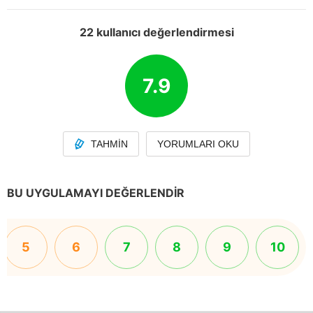
22 kullanıcı değerlendirmesi
7.9
TAHMIN
YORUMLARI OKU
BU UYGULAMAYI DEĞERLENDIR
5
6
7
8
9
10