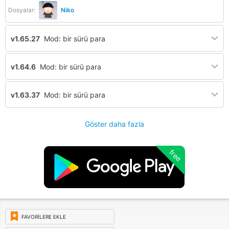
Dosyalar:
Niko
v1.65.27
Mod: bir sürü para
v1.64.6
Mod: bir sürü para
v1.63.37
Mod: bir sürü para
Göster daha fazla
free
FAVORILERE EKLE