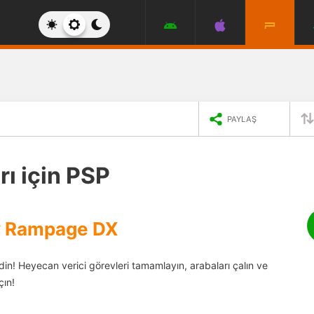
PAYLAŞ
rı için PSP
ty Rampage DX
in! Heyecan verici görevleri tamamlayın, arabaları çalın ve
ın!