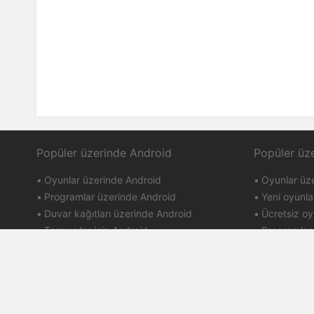
Popüler üzerinde Android
Popüler üz
Oyunlar üzerinde Android
Oyunlar üz
Programlar üzerinde Android
Yeni oyunla
Duvar kağıtları üzerinde Android
Ücretsiz oy
Tarayıcılar için Android
Programlar
PlayMarket
iTunes
Kullanım Şartl
PDALIFE 2007-2026г.
Gizlilik Politi
Tüm hakları saklıdır.
DMCA Ferag