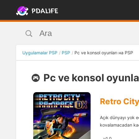
Uygulamalar PSP
PSP
Pc ve konsol oyunları на PSP
Pc ve konsol oyunla
Retro Ci
Açık dünyayı yok ed
kovalamacadan kaç
v1.0