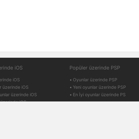
erinde iOS
Popüler üzerinde PSP
erinde iOS
Oyunlar üzerinde PSP
r üzerinde iOS
Yeni oyunlar üzerinde PSP
unlar üzerinde iOS
En İyi oyunlar üzerinde PS
 üzerinde iOS
arı
Puanlar ve itibar
kası
İletişim
atname