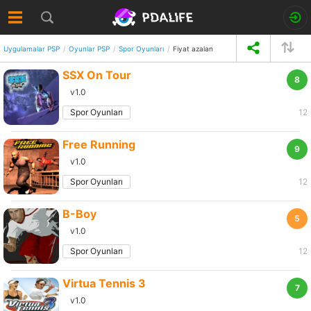
Uygulamalar PSP
Oyunlar PSP
Spor Oyunları
Fiyat azalan
SSX On Tour
8
v1.0
Spor Oyunları
12
Free Running
9
v1.0
Spor Oyunları
12
B-Boy
5
v1.0
Spor Oyunları
12
Virtua Tennis 3
7
v1.0