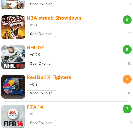
Spor Oyunları
12
NBA street: Showdown
9
v1.0
Spor Oyunları
12
NHL 07
9
v0.7.5
Spor Oyunları
10
Red Bull X-Fighters
5
v0.8
Spor Oyunları
10
FIFA 14
7
v1
Spor Oyunları
9