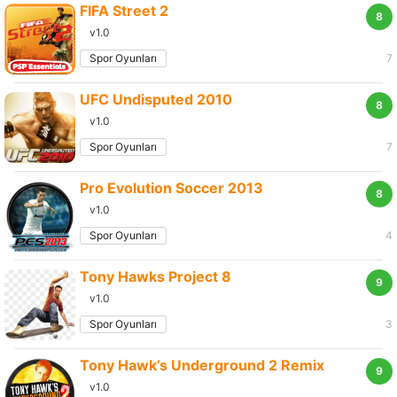
FIFA Street 2
8
v1.0
Spor Oyunları
7
UFC Undisputed 2010
8
v1.0
Spor Oyunları
7
Pro Evolution Soccer 2013
8
v1.0
Spor Oyunları
4
Tony Hawks Project 8
9
v1.0
Spor Oyunları
3
Tony Hawk’s Underground 2 Remix
9
v1.0