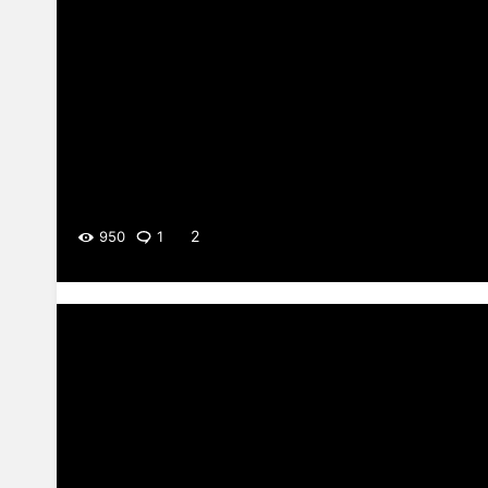
2
950
1