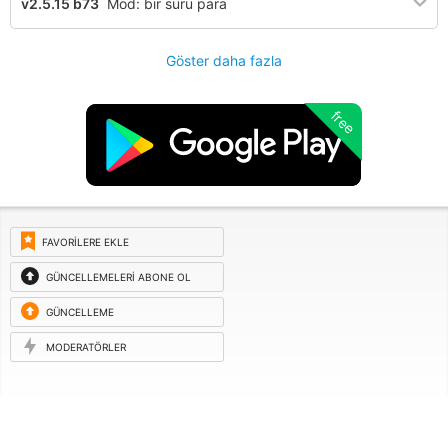
v2.5.15 b73
Mod: bir sürü para
Göster daha fazla
free
FAVORILERE EKLE
GÜNCELLEMELERI ABONE OL
GÜNCELLEME
ISTEĞI
MODERATÖRLER