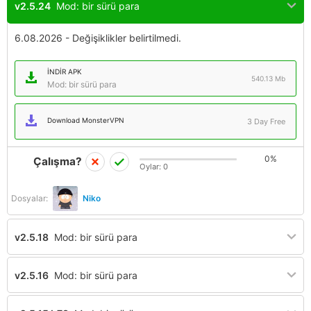
v2.5.24
Mod: bir sürü para
6.08.2026 - Değişiklikler belirtilmedi.
İNDIR APK
540.13 Mb
Mod: bir sürü para
Download MonsterVPN
3 Day Free
0%
Çalışma?
Oylar:
0
Dosyalar:
Niko
v2.5.18
Mod: bir sürü para
v2.5.16
Mod: bir sürü para