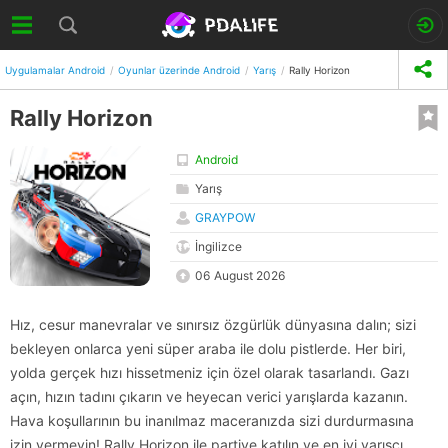
Uygulamalar Android
Oyunlar üzerinde Android
Yarış
Rally Horizon
Rally Horizon
Android
Yarış
GRAYPOW
İngilizce
06 August 2026
Hız, cesur manevralar ve sınırsız özgürlük dünyasına dalın; sizi
bekleyen onlarca yeni süper araba ile dolu pistlerde. Her biri,
yolda gerçek hızı hissetmeniz için özel olarak tasarlandı. Gazı
açın, hızın tadını çıkarın ve heyecan verici yarışlarda kazanın.
Hava koşullarının bu inanılmaz maceranızda sizi durdurmasına
izin vermeyin! Rally Horizon ile partiye katılın ve en iyi yarışçı