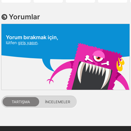
Yorumlar
Yorum bırakmak için,
lütfen
giriş yapın
.
TARTIŞMA
İNCELEMELER