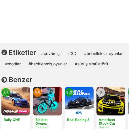
Etiketler
#çevrimiçi
#3D
#önbelleksiz oyunlar
#modlar
#hacklenmiş oyunlar
#sürüş simülatörü
Benzer
7.7
5.5
8.3
0
Rally ONE
Bisiklet
Real Racing 3
American
Oyunu:
Stock Car
Ekstrem
Series