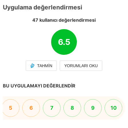
Uygulama değerlendirmesi
47 kullanıcı değerlendirmesi
6.5
TAHMIN
YORUMLARI OKU
BU UYGULAMAYI DEĞERLENDIR
5
6
7
8
9
10