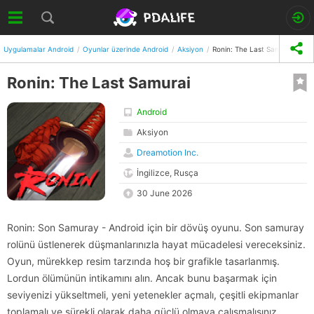
Uygulamalar Android
Oyunlar üzerinde Android
Aksiyon
Ronin: The Last Samurai
Ronin: The Last Samurai
Android
Aksiyon
Dreamotion Inc.
İngilizce, Rusça
30 June 2026
Ronin: Son Samuray - Android için bir dövüş oyunu. Son samuray
rolünü üstlenerek düşmanlarınızla hayat mücadelesi vereceksiniz.
Oyun, mürekkep resim tarzında hoş bir grafikle tasarlanmış.
Lordun ölümünün intikamını alın. Ancak bunu başarmak için
seviyenizi yükseltmeli, yeni yetenekler açmalı, çeşitli ekipmanlar
toplamalı ve sürekli olarak daha güçlü olmaya çalışmalısınız.