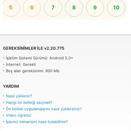
5
6
7
8
9
10
GEREKSINIMLER ILE
v
2.20.775
İşletim Sistemi Sürümü: Android 5.0+
İnternet: Gerekli
Boş alan gereksinimi: 600 Mb
YARDIM
Nasıl yüklenir?
Hangi ön belleği seçmeli?
Ön bellek uygulamalarını nasıl yüklersiniz?
Video öğretici
İşlemci mimarisini nasıl bulabilirim?