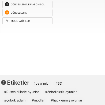
GÜNCELLEMELERI ABONE OL
GÜNCELLEME
ISTEĞI
MODERATÖRLER
Etiketler
#çevrimiçi
#3D
#Rusça dilinde oyunlar
#önbelleksiz oyunlar
#çubuk adam
#modlar
#hacklenmiş oyunlar