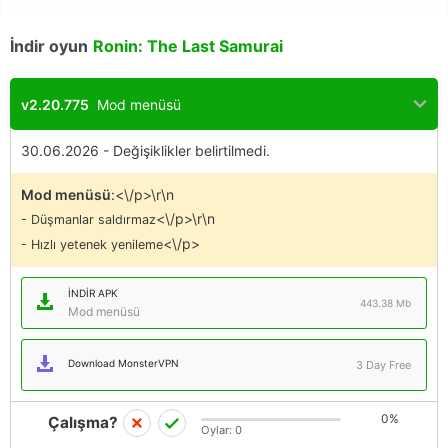
İndir oyun
Ronin: The Last Samurai
v2.20.775
Mod menüsü
30.06.2026 - Değişiklikler belirtilmedi.
Mod menüsü
:<\/p>\r\n
<\/p>\r\n
- Düşmanlar saldırmaz
<\/p>
- Hızlı yetenek yenileme
İNDIR APK
443.38 Mb
Mod menüsü
Download MonsterVPN
3 Day Free
0%
Çalışma?
Oylar:
0