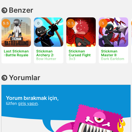
Benzer
5.5
0
5.5
5
Last Stickman
Stickman
Stickman
Stickman
: Battle Royale
Archery 2:
Cursed Fight
Master II:
Bow Hunter
3v3
Dark Earldom
Yorumlar
Yorum bırakmak için,
lütfen
giriş yapın
.