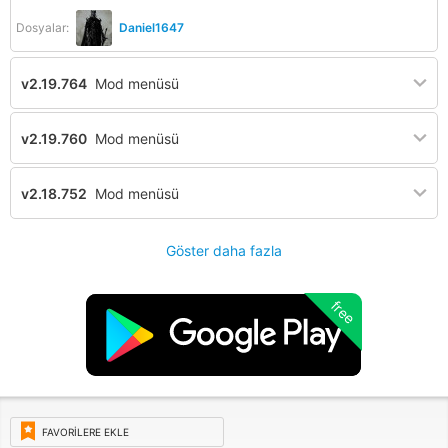
Dosyalar:
Daniel1647
v2.19.764
Mod menüsü
v2.19.760
Mod menüsü
v2.18.752
Mod menüsü
Göster daha fazla
free
FAVORILERE EKLE