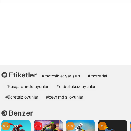
Etiketler
#motosiklet yarışları
#mototrial
#Rusça dilinde oyunlar
#önbelleksiz oyunlar
#ücretsiz oyunlar
#çevrimdışı oyunlar
Benzer
5.2
3.3
5.5
5