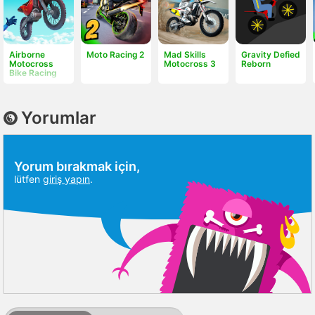
Airborne
Moto Racing 2
Mad Skills
Gravity Defied
Motocross
Motocross 3
Reborn
Bike Racing
Yorumlar
Yorum bırakmak için,
lütfen
giriş yapın
.