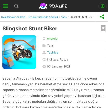
Uygulamalar Android
Oyunlar üzerinde Android
Yarış
Slingshot Stunt Biker
Slingshot Stunt Biker
Android
Yarış
TapNice
İngilizce, Rusça
03 January 2021
Sapanla Akrobatik Biker, sıradan bir motosiklet sürme oyunu
değil, tamamen yeni bir hareket etme şekli! Daha önce arkasında
sapanla hızlanan motosikletler gördünüz mü? Hayır mı? O zaman
görün ve bu deneyimde tüm seviyeleri geçmeyi başaran kişi olun.
Sapana güç katın, motorları değiştirin, en son noktaya doğru
hızlanın, bol para kazanın ve aşağıdaki delice, dik yamaçlar ve