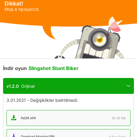
Dikkat!
Мод в процессе.
İndir oyun
Slingshot Stunt Biker
v1.2.0
Orijinal
3.01.2021 - Değişiklikler belirtilmedi.
İNDIR APK
81.05 Mb
Download MonsterVPN