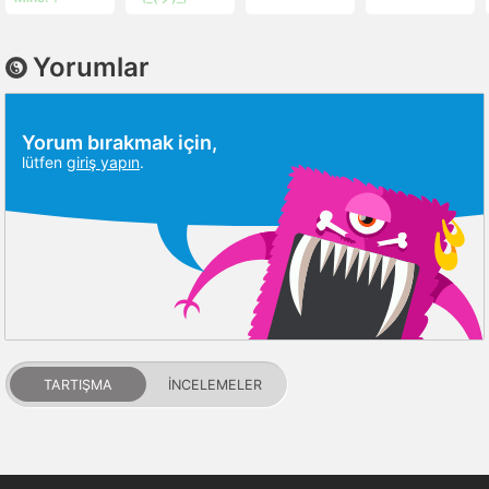
Yorumlar
Yorum bırakmak için,
lütfen
giriş yapın
.
TARTIŞMA
İNCELEMELER