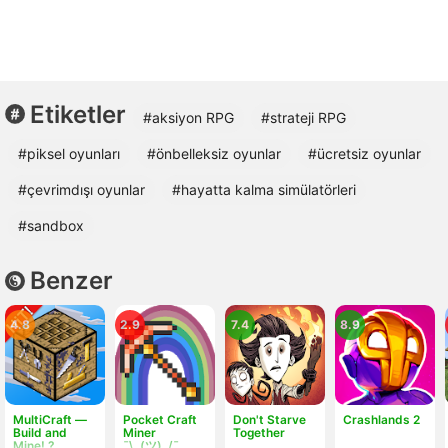
Etiketler
#aksiyon RPG
#strateji RPG
#piksel oyunları
#önbelleksiz oyunlar
#ücretsiz oyunlar
#çevrimdışı oyunlar
#hayatta kalma simülatörleri
#sandbox
Benzer
4.8
2.9
7.4
8.9
MultiCraft ―
Pocket Craft
Don't Starve
Crashlands 2
Build and
Miner
Together
Mine! ?
¯\_(ツ)_/¯