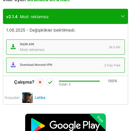
v2.1.4
Mod: reklamsız
1.06.2025 - Değişiklikler belirtilmedi.
İNDIR APK
36.5 Mb
Mod: reklamsız
Download MonsterVPN
3 Day Free
100%
Çalışma?
Oylar:
2
Dosyalar:
Latika
free