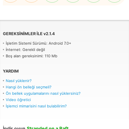
GEREKSINIMLER ILE
v
2.1.4
İşletim Sistemi Sürümü: Android 7.0+
İnternet: Gerekli değil
Boş alan gereksinimi: 110 Mb
YARDIM
Nasıl yüklenir?
Hangi ön belleği seçmeli?
Ön bellek uygulamalarını nasıl yüklersiniz?
Video öğretici
İşlemci mimarisini nasıl bulabilirim?
İndir oyun
Stranded on a Raft