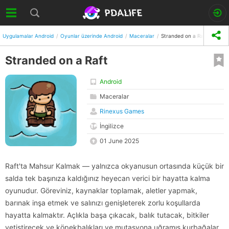
Uygulamalar Android
Oyunlar üzerinde Android
Maceralar
Stranded on a Raft
Stranded on a Raft
Android
Maceralar
Rinexus Games
İngilizce
01 June 2025
Raft'ta Mahsur Kalmak — yalnızca okyanusun ortasında küçük bir
salda tek başınıza kaldığınız heyecan verici bir hayatta kalma
oyunudur. Göreviniz, kaynaklar toplamak, aletler yapmak,
barınak inşa etmek ve salınızı genişleterek zorlu koşullarda
hayatta kalmaktır. Açlıkla başa çıkacak, balık tutacak, bitkiler
yetiştirecek ve köpekbalıkları ve mutasyona uğramış kurbağalar