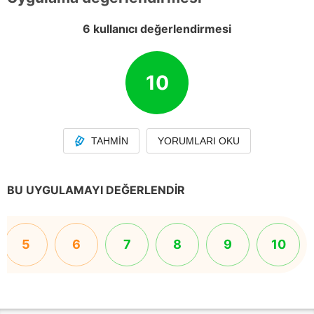
6 kullanıcı değerlendirmesi
10
TAHMIN
YORUMLARI OKU
BU UYGULAMAYI DEĞERLENDIR
5
6
7
8
9
10