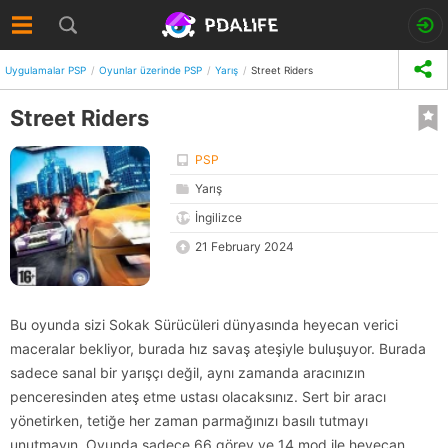
Uygulamalar PSP
Oyunlar üzerinde PSP
Yarış
Street Riders
Street Riders
PSP
Yarış
İngilizce
21 February 2024
Bu oyunda sizi Sokak Sürücüleri dünyasında heyecan verici
maceralar bekliyor, burada hız savaş ateşiyle buluşuyor. Burada
sadece sanal bir yarışçı değil, aynı zamanda aracınızın
penceresinden ateş etme ustası olacaksınız. Sert bir aracı
yönetirken, tetiğe her zaman parmağınızı basılı tutmayı
unutmayın. Oyunda sadece 66 görev ve 14 mod ile heyecan