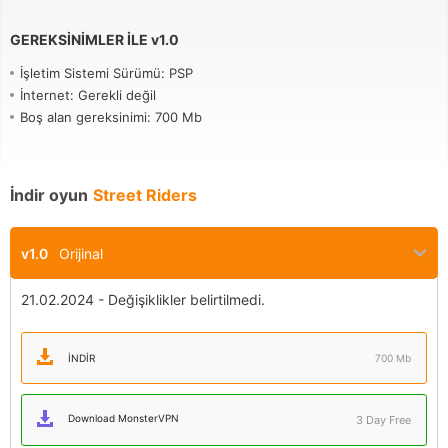
GEREKSINIMLER ILE
v
1.0
İşletim Sistemi Sürümü: PSP
İnternet: Gerekli değil
Boş alan gereksinimi: 700 Mb
İndir oyun
Street Riders
v1.0
Orijinal
21.02.2024 - Değişiklikler belirtilmedi.
İNDIR
700 Mb
Download MonsterVPN
3 Day Free