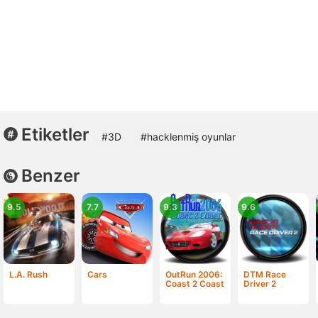
Etiketler
#3D
#hacklenmiş oyunlar
Benzer
9.5
7.7
9.3
9.6
L.A. Rush
Cars
OutRun 2006:
DTM Race
Coast 2 Coast
Driver 2