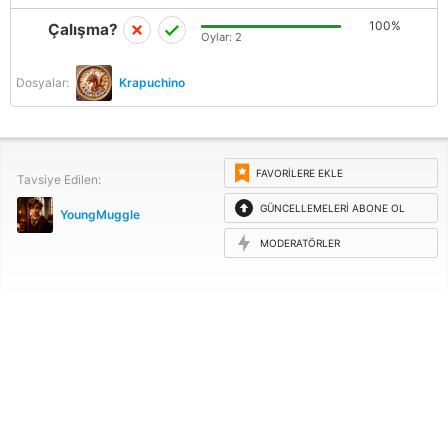
100%
Çalışma?
Oylar:
2
Dosyalar:
Krapuchino
FAVORILERE EKLE
Tavsiye Edilen:
GÜNCELLEMELERI ABONE OL
YoungMuggle
MODERATÖRLER