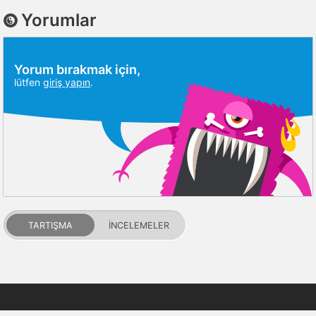
Yorumlar
Yorum bırakmak için,
lütfen
giriş yapın
.
TARTIŞMA
İNCELEMELER