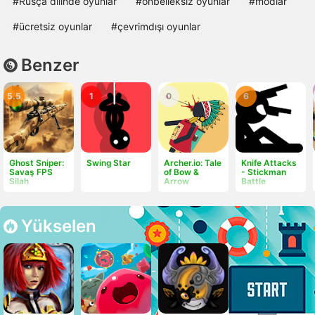
#Rusça dilinde oyunlar
#önbelleksiz oyunlar
#modlar
#ücretsiz oyunlar
#çevrimdışı oyunlar
Benzer
5.5
1
0
6
Ghost Sniper:
Swing Star
Archer.io: Tale
Knife Attacks
Savaş FPS
of Bow &
- Stickman
Silah
Arrow
Battle
Yükselen