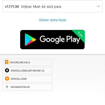
v1.171.36
Orijinal. Mod: bir sürü para
Göster daha fazla
free
FAVORILERE EKLE
GÜNCELLEMELERI ABONE OL
GÜNCELLEME
ISTEĞI
MODERATÖRLER