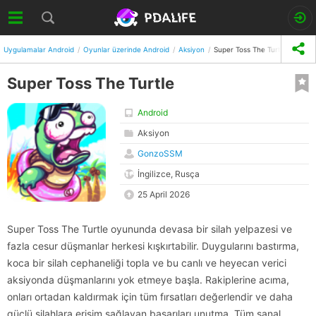
Uygulamalar Android
Oyunlar üzerinde Android
Aksiyon
Super Toss The Turtle
Super Toss The Turtle
Android
Aksiyon
GonzoSSM
İngilizce, Rusça
25 April 2026
Super Toss The Turtle oyununda devasa bir silah yelpazesi ve
fazla cesur düşmanlar herkesi kışkırtabilir. Duygularını bastırma,
koca bir silah cephaneliği topla ve bu canlı ve heyecan verici
aksiyonda düşmanlarını yok etmeye başla. Rakiplerine acıma,
onları ortadan kaldırmak için tüm fırsatları değerlendir ve daha
güçlü silahlara erişim sağlayan başarıları unutma. Tüm sanal