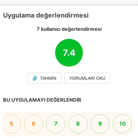
Uygulama değerlendirmesi
7 kullanıcı değerlendirmesi
7.4
TAHMIN
YORUMLARI OKU
BU UYGULAMAYI DEĞERLENDIR
5
6
7
8
9
10