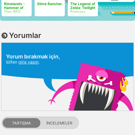
Rimelands -
Slime Rancher
​The Legend of
Hammer of
Zelda: Twilight
Thor RPG
Princess
(Dusklight)
Yorumlar
Yorum bırakmak için,
lütfen
giriş yapın
.
TARTIŞMA
İNCELEMELER