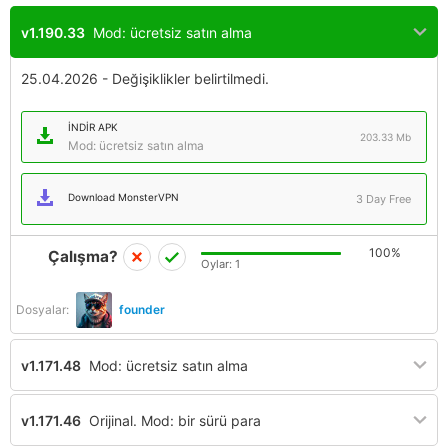
v1.190.33
Mod: ücretsiz satın alma
25.04.2026 - Değişiklikler belirtilmedi.
İNDIR APK
203.33 Mb
Mod: ücretsiz satın alma
Download MonsterVPN
3 Day Free
100%
Çalışma?
Oylar:
1
Dosyalar:
founder
v1.171.48
Mod: ücretsiz satın alma
v1.171.46
Orijinal. Mod: bir sürü para