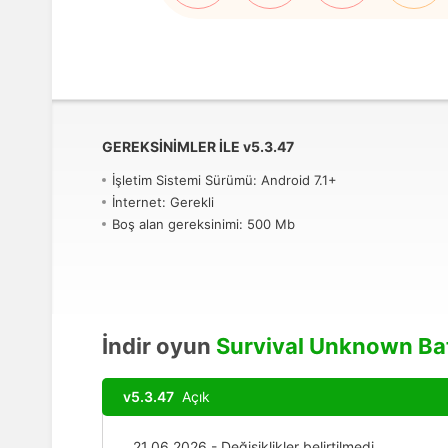
GEREKSINIMLER ILE
v
5.3.47
İşletim Sistemi Sürümü: Android 7.1+
İnternet: Gerekli
Boş alan gereksinimi: 500 Mb
İndir oyun
Survival Unknown Bat
v5.3.47
Açık
21.06.2026 - Değişiklikler belirtilmedi.