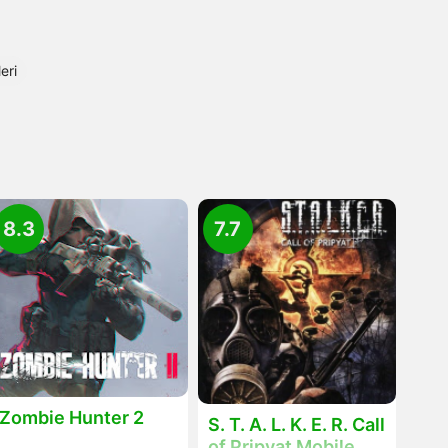
eri
8.3
7.7
Zombie Hunter 2
S. T. A. L. K. E. R. Call
of Pripyat Mobile