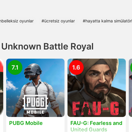
nbelleksiz oyunlar
#ücretsiz oyunlar
#hayatta kalma simülatörl
 Unknown Battle Royal
7.1
1.6
PUBG Mobile
FAU-G: Fearless and
United Guards