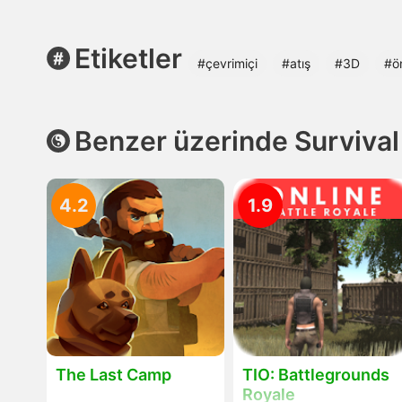
Etiketler
#çevrimiçi
#atış
#3D
#ö
Benzer üzerinde Survival
4.2
1.9
The Last Camp
TIO: Battlegrounds
Royale