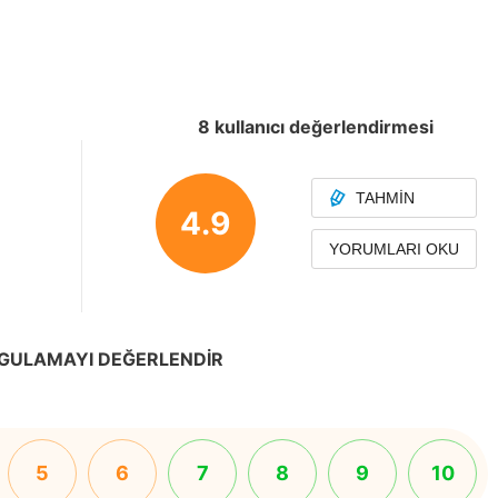
8 kullanıcı değerlendirmesi
TAHMIN
4.9
YORUMLARI OKU
GULAMAYI DEĞERLENDIR
5
6
7
8
9
10