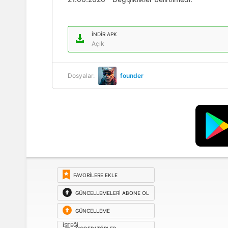
İNDIR APK
Açık
Dosyalar:
founder
FAVORILERE EKLE
GÜNCELLEMELERI ABONE OL
GÜNCELLEME
ISTEĞI